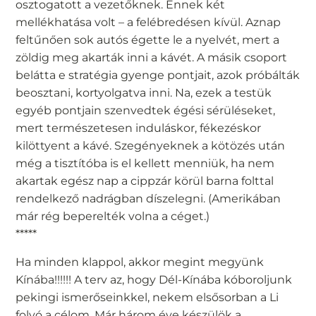
osztogatott a vezetőknek. Ennek két
mellékhatása volt – a felébredésen kívül. Aznap
feltűnően sok autós égette le a nyelvét, mert a
zöldig meg akarták inni a kávét. A másik csoport
belátta e stratégia gyenge pontjait, azok próbálták
beosztani, kortyolgatva inni. Na, ezek a testük
egyéb pontjain szenvedtek égési sérüléseket,
mert természetesen induláskor, fékezéskor
kilöttyent a kávé. Szegényeknek a kötözés után
még a tisztítóba is el kellett menniük, ha nem
akartak egész nap a cippzár körül barna folttal
rendelkező nadrágban díszelegni. (Amerikában
már rég beperelték volna a céget.)
*****
Ha minden klappol, akkor megint megyünk
Kínába!!!!!! A terv az, hogy Dél-Kínába kóboroljunk
pekingi ismerőseinkkel, nekem elsősorban a Li
folyó a célom. Már három éve készülök a