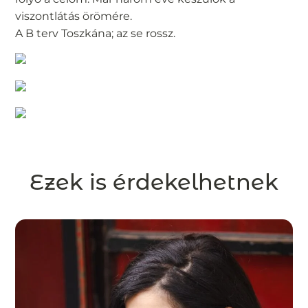
viszontlátás örömére.
A B terv Toszkána; az se rossz.
Ezek is érdekelhetnek