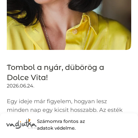
Tombol a nyár, dübörög a
Dolce Vita!
2026.06.24.
Egy ideje már figyelem, hogyan lesz
minden nap egy kicsit hosszabb. Az esték
fényben úsznak és rengeteg izgalmat
Számomra fontos az
tartogatnak: muszáj kimozdulni, élvezni
adatok védelme.
az életet, élvezni az éjszakát. Vibrálnak a