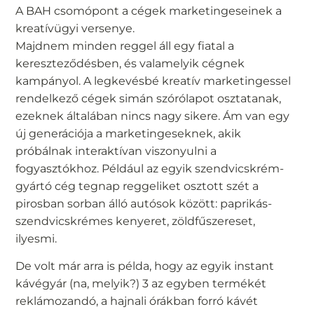
A BAH csomópont a cégek marketingeseinek a
kreatívügyi versenye.
Majdnem minden reggel áll egy fiatal a
kereszteződésben, és valamelyik cégnek
kampányol. A legkevésbé kreatív marketingessel
rendelkező cégek simán szórólapot osztatanak,
ezeknek általában nincs nagy sikere. Ám van egy
új generációja a marketingeseknek, akik
próbálnak interaktívan viszonyulni a
fogyasztókhoz. Például az egyik szendvicskrém-
gyártó cég tegnap reggeliket osztott szét a
pirosban sorban álló autósok között: paprikás-
szendvicskrémes kenyeret, zöldfűszereset,
ilyesmi.
De volt már arra is példa, hogy az egyik instant
kávégyár (na, melyik?) 3 az egyben termékét
reklámozandó, a hajnali órákban forró kávét