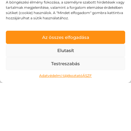
A böngészési élmény fokozása, a személyre szabott hirdetések vagy
színek, minden könnyed és izgalmas:
tartalmak megjelenítése, valamint a forgalom elemzése érdekében
sütiket (cookie) használok. A "Mindet elfogadom" gombra kattintva
akár...
hozzájárulhat a sütik használatához.
Az összes elfogadása
Elutasít
Testreszabás
Adatvédelmi tájékoztató
ÁSZF