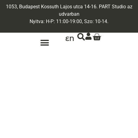
1053, Budapest Kossuth Lajos utca 14-16. PART Studio az
udvarban
Nyitva: H-P: 11:00-19:00, Szo: 10-14.
EN
ARANY ÉKSZEREK
EGYEDI ÉKSZEREK