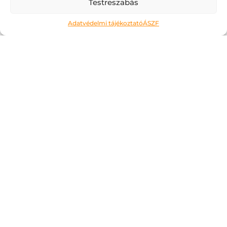
Testreszabás
Adatvédelmi tájékoztató
ÁSZF
Ne kockáztass!
2026.05.06.
A május az a hónap, amit a legtöbben alig
várnak. Kivéve talán az érettségiző
diákokat, számukra most jön a
megmérettetés. Áttanult éjszakák és
nappalok, soha el nem fogyó tételsorok,
számok, évszámok, képletek… Ahogy erre
gondolok,...