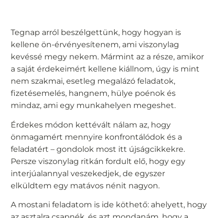
Tegnap arról beszélgettünk, hogy hogyan is
kellene ön-érvényesítenem, ami viszonylag
kevéssé megy nekem. Mármint az a része, amikor
a saját érdekeimért kellene kiállnom, úgy is mint
nem szakmai, esetleg megalázó feladatok,
fizetésemelés, hangnem, hülye poénok és
mindaz, ami egy munkahelyen megeshet.
Érdekes módon kettévált nálam az, hogy
önmagamért mennyire konfrontálódok és a
feladatért – gondolok most itt újságcikkekre.
Persze viszonylag ritkán fordult elő, hogy egy
interjúalannyal veszekedjek, de egyszer
elküldtem egy matávos nénit nagyon.
A mostani feladatom is ide köthető: ahelyett, hogy
az asztalra csapnék, és azt mondanám, hogy a