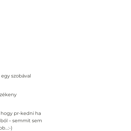
 egy szobával
rzékeny
 hogy pr-kedni ha
jából – semmit sem
bb…:-)