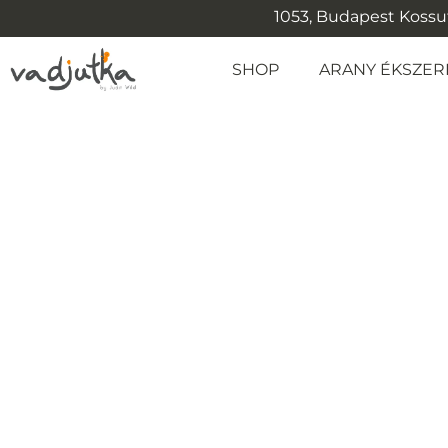
1053, Budapest Kossuth
SHOP
ARANY ÉKSZER