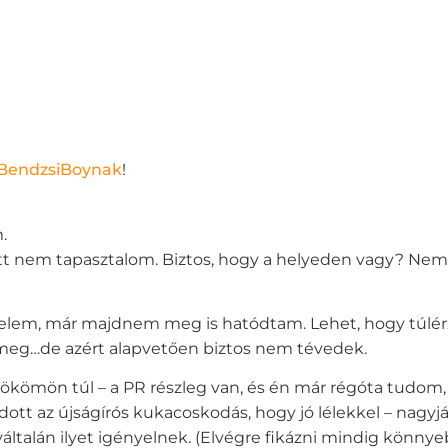
BendzsiBoynak
!
.
tt nem tapasztalom. Biztos, hogy a helyeden vagy? Nem
k” velem, már majdnem meg is hatódtam. Lehet, hogy túlé
 meg…de azért alapvetően biztos nem tévedek.
ökömön túl – a PR részleg van, és én már régóta tudom,
ott az újságírós kukacoskodás, hogy jó lélekkel – nagy
yáltalán ilyet igényelnek. (Elvégre fikázni mindig könnye