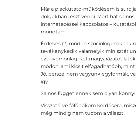
Már a piackutató-működésem is súrolja
dolgokban részt venni. Mert hát sajno
internetezéssel kapcsolatos – kutatások
mondtam.
Érdekes (?) módon szociológusoknak na
tevékenykedik valamelyik minisztérium
ezt gyomorilag. Két magyarázatot látok
módon, ami kicsit elfogadhatóbb, mint 
Jó, persze, nem vagyunk egyformák, v
így.
Sajnos függetlennek sem olyan könnyű
Visszatérve főfőnököm kérdésére, misz
még mindig nem tudom a választ.