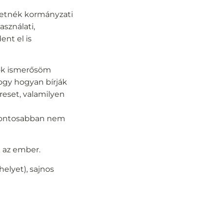
eretnék kormányzati
sználati,
ent el is
sok ismerősöm
ogy hogyan bírják
reset, valamilyen
 Pontosabban nem
 az ember.
elyet), sajnos