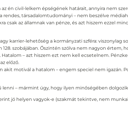
 az én civil-lelkem épségének határait, annyira nem sz
s a rendes, társadalomtudományi – nem beszélve médiaha
ra csak az államnak van pénze, és azt hiszem ezzel mind
gy karrier-lehetőség a kormányzati szféra: viszonylag 
 128. szobájában. Őszintén szólva nem nagyon értem, h
. Hatalom – azt hiszem ezt nem kell ecsetelnem. Pénzke
az előző.
an akit motivál a hatalom – engem speciel nem igazán.
 lenni – mármint úgy, hogy ilyen minőségében dolgozik
erint jó helyen vagyok-e (szakmát tekintve, nem munkah