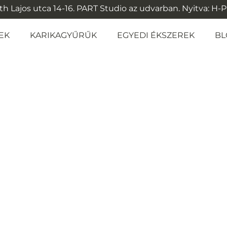
 Lajos utca 14-16. PART Studio az udvarban. Nyitva: H-P: 1
EK
KARIKAGYŰRŰK
EGYEDI ÉKSZEREK
BL