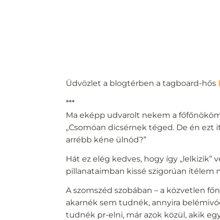
Üdvözlet a blogtérben a tagboard-hős
***
Ma eképp udvarolt nekem a főfőnököm
„Csomóan dicsérnek téged. De én ezt i
arrébb kéne ülnöd?”
Hát ez elég kedves, hogy így „lelkizi
pillanataimban kissé szigorúan ítélem
A szomszéd szobában – a közvetlen főn
akarnék sem tudnék, annyira belémivód
tudnék pr-elni, már azok közül, akik eg