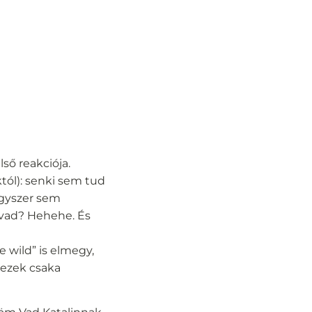
lső reakciója.
tól): senki sem tud
egyszer sem
y vad? Hehehe. És
 wild” is elmegy,
 ezek csaka