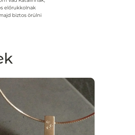
döm Vad Katalinnak,
os előrukkolnak
majd biztos örülni
ek