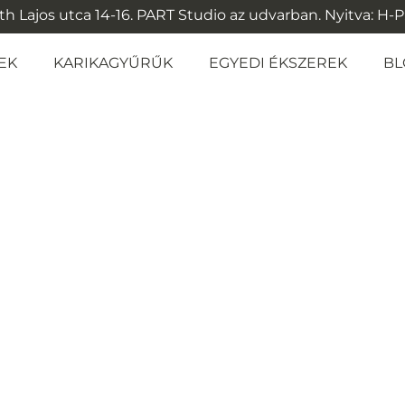
 Lajos utca 14-16. PART Studio az udvarban. Nyitva: H-P: 1
EK
KARIKAGYŰRŰK
EGYEDI ÉKSZEREK
BL