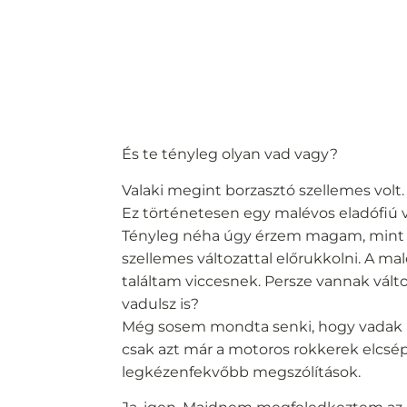
És te tényleg olyan vad vagy?
Valaki megint borzasztó szellemes volt.
Ez történetesen egy malévos eladófiú vol
Tényleg néha úgy érzem magam, mint Cy
szellemes változattal előrukkolni. A ma
találtam viccesnek. Persze vannak vált
vadulsz is?
Még sosem mondta senki, hogy vadak ura
csak azt már a motoros rokkerek elcs
legkézenfekvőbb megszólítások.