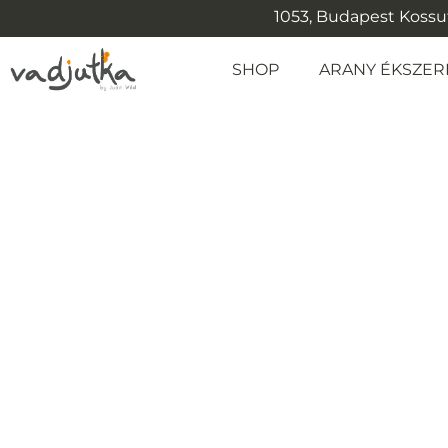
1053, Budapest Kossuth
SHOP
ARANY ÉKSZER