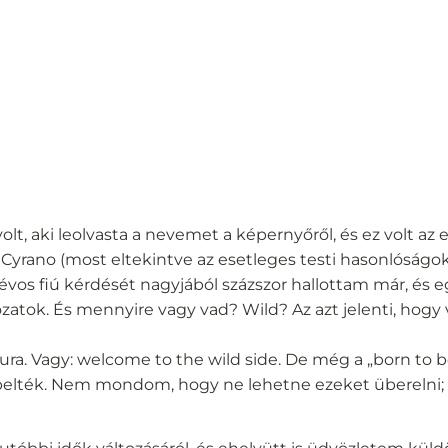
t, aki leolvasta a nevemet a képernyőről, és ez volt az e
rano (most eltekintve az esetleges testi hasonlóságok
lévos fiú kérdését nagyjából százszor hallottam már, és 
ozatok. És mennyire vagy vad? Wild? Az azt jelenti, hog
. Vagy: welcome to the wild side. De még a „born to be
épelték. Nem mondom, hogy ne lehetne ezeket überelni;