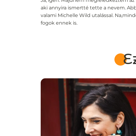
Ja, igen. Majdnem megfeledkeztem az u
aki annyira ismertté tette a nevem. Ab
valami Michelle Wild utalással. Na,minde
fogok ennek is.
E