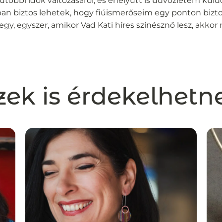
tóbbi idők változásáról, és ehelyütt is üdvözletem kül
ban biztos lehetek, hogy fiúismerőseim egy ponton bizt
gy, egyszer, amikor Vad Kati híres színésznő lesz, akkor 
zek is érdekelhetn