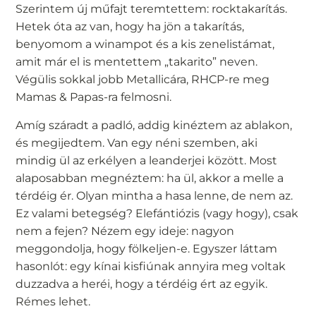
Szerintem új műfajt teremtettem: rocktakarítás.
Hetek óta az van, hogy ha jön a takarítás,
benyomom a winampot és a kis zenelistámat,
amit már el is mentettem „takarito” neven.
Végülis sokkal jobb Metallicára, RHCP-re meg
Mamas & Papas-ra felmosni.
Amíg száradt a padló, addig kinéztem az ablakon,
és megijedtem. Van egy néni szemben, aki
mindig ül az erkélyen a leanderjei között. Most
alaposabban megnéztem: ha ül, akkor a melle a
térdéig ér. Olyan mintha a hasa lenne, de nem az.
Ez valami betegség? Elefántiózis (vagy hogy), csak
nem a fejen? Nézem egy ideje: nagyon
meggondolja, hogy fölkeljen-e. Egyszer láttam
hasonlót: egy kínai kisfiúnak annyira meg voltak
duzzadva a heréi, hogy a térdéig ért az egyik.
Rémes lehet.