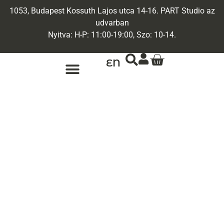
1053, Budapest Kossuth Lajos utca 14-16. PART Studio az
udvarban
Nyitva: H-P: 11:00-19:00, Szo: 10-14.
EN
ARANY ÉKSZEREK
EGYEDI ÉKSZEREK