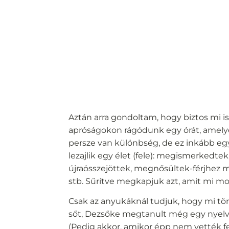
Aztán arra gondoltam, hogy biztos mi is
apróságokon rágódunk egy órát, amelye
persze van különbség, de ez inkább egy
lezajlik egy élet (fele): megismerkedtek,
újraösszejöttek, megnősültek-férjhez 
stb. Sűrítve megkapjuk azt, amit mi m
Csak az anyukáknál tudjuk, hogy mi tö
sőt, Dezsőke megtanult még egy nyelvet 
(Pedig akkor, amikor épp nem vették 