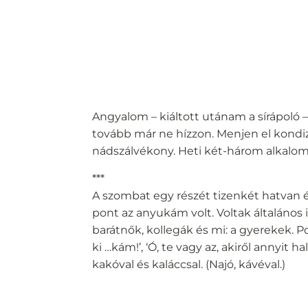
Angyalom – kiáltott utánam a sírápoló –
tovább már ne hízzon. Menjen el kondiz
nádszálvékony. Heti két-három alkalom.
***
A szombat egy részét tizenkét hatvan 
pont az anyukám volt. Voltak általános
barátnők, kollegák és mi: a gyerekek. P
ki …kám!’, ‘Ó, te vagy az, akiről annyit h
kakóval és kaláccsal. (Najó, kávéval.)