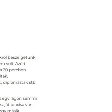
ekről beszélgetünk,
m volt. Azért
va 20 percben
ltak,
k, diplomáztak stb
az égvilágon semmi
aját praxisa van.
 egy másik