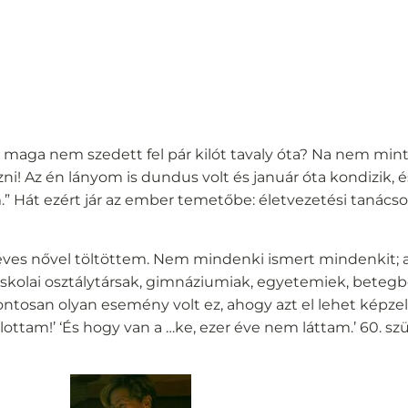
 maga nem szedett fel pár kilót tavaly óta? Na nem minth
ni! Az én lányom is dundus volt és január óta kondizik, 
” Hát ezért jár az ember temetőbe: életvezetési tanácso
éves nővel töltöttem. Nem mindenki ismert mindenkit; 
 iskolai osztálytársak, gimnáziumiak, egyetemiek, betegb
ontosan olyan esemény volt ez, ahogy azt el lehet képzelni
allottam!’ ‘És hogy van a …ke, ezer éve nem láttam.’ 60. szü