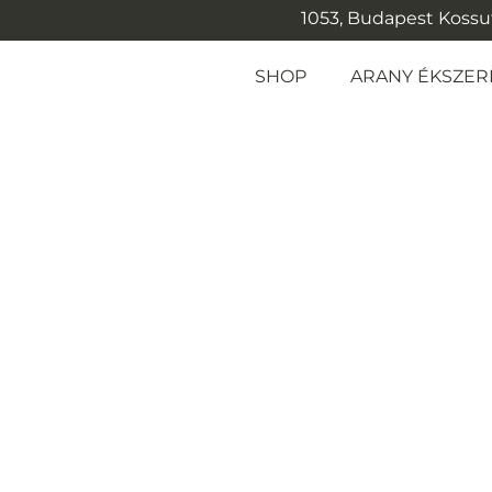
1053, Budapest Kossuth
SHOP
ARANY ÉKSZER