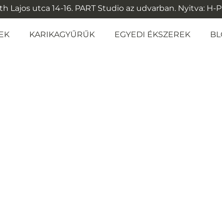
 Lajos utca 14-16. PART Studio az udvarban. Nyitva: H-P: 1
EK
KARIKAGYŰRŰK
EGYEDI ÉKSZEREK
BL