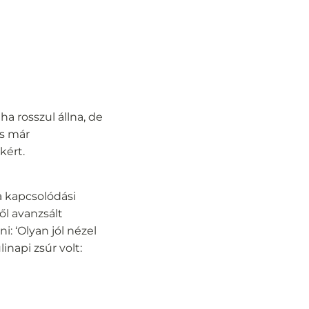
a rosszul állna, de
és már
kért.
a kapcsolódási
ől avanzsált
: ‘Olyan jól nézel
linapi zsúr volt: