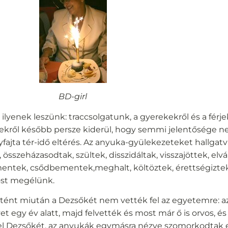
BD-girl
 ilyenek leszünk: traccsolgatunk, a gyerekekről és a férj
kről később persze kiderül, hogy semmi jelentősége ne
fajta tér-idő eltérés. Az anyuka-gyülekezeteket hallgat
 összeházasodtak, szültek, disszidáltak, visszajöttek, elvá
mentek, csődbementek,meghalt, költöztek, érettségizte
ost megélünk.
rtént miután a Dezsőkét nem vették fel az egyetemre: 
egy év alatt, majd felvették és most már ő is orvos, és s
fel Dezsőkét, az anyukák egymásra nézve szomorkodtak