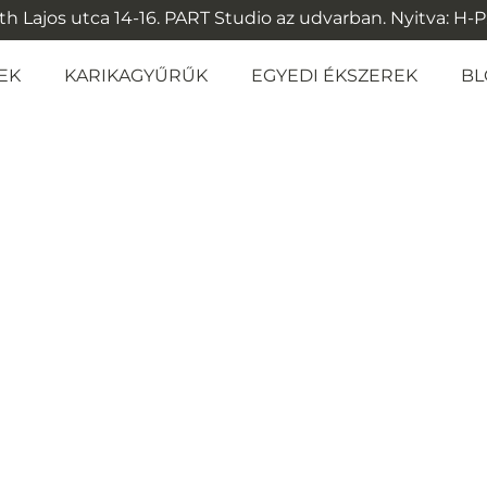
 Lajos utca 14-16. PART Studio az udvarban. Nyitva: H-P: 1
EK
KARIKAGYŰRŰK
EGYEDI ÉKSZEREK
BL