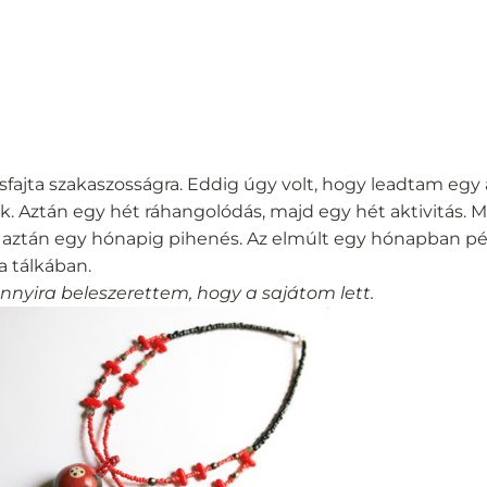
ásfajta szakaszosságra. Eddig úgy volt, hogy leadtam egy
. Aztán egy hét ráhangolódás, majd egy hét aktivitás. Mo
, aztán egy hónapig pihenés. Az elmúlt egy hónapban péld
a tálkában.
nnyira beleszerettem, hogy a sajátom lett.