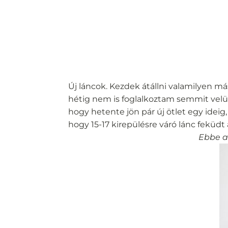
Új láncok. Kezdek átállni valamilyen m
hétig nem is foglalkoztam semmit velük
hogy hetente jön pár új ötlet egy ideig
hogy 15-17 kirepülésre váró lánc feküdt 
Ebbe a