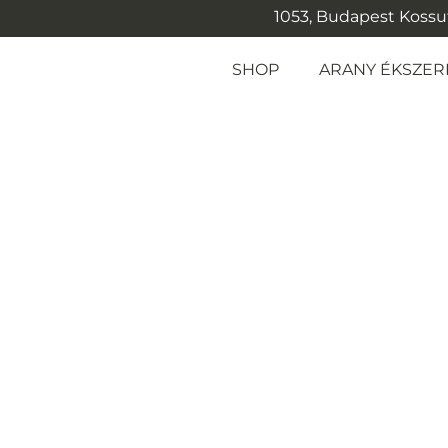
1053, Budapest Kossuth
SHOP
ARANY ÉKSZER