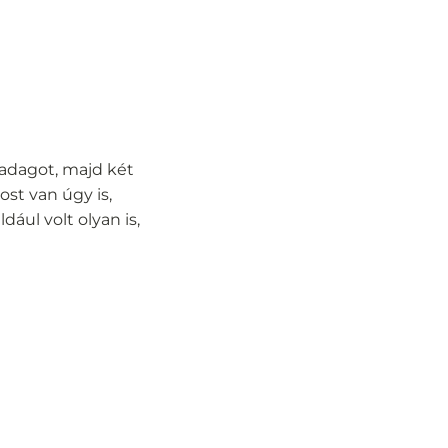
 adagot, majd két
st van úgy is,
ául volt olyan is,