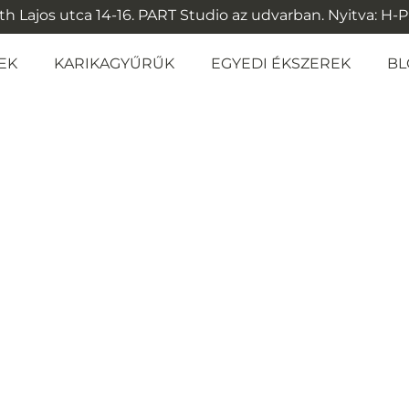
 Lajos utca 14-16. PART Studio az udvarban. Nyitva: H-P: 1
EK
KARIKAGYŰRŰK
EGYEDI ÉKSZEREK
BL