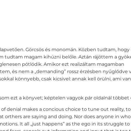
 alapvetően. Görcsös és monomán. Közben tudtam, hogy
 tudtam magam kihúzni belőle. Aztán rájöttem a gyöke
eiglenesen pótlódik. Amikor ezt realizáltam magamban
tem, és nem a „demanding” rossz érzésben nyűglődve 
okkal könnyebb, csak kicsivel: annak kell örülni, ami van
som ezt a könyvet; képtelen vagyok pár oldalnál többet o
 denial makes a concious choice to tune out reality, to
hat orthers are saying and doing. Nor does anyone in who
otions. It all „just happens” as the ego in its struggle t