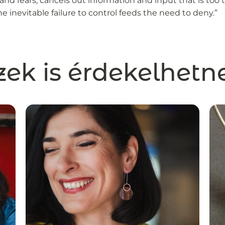
and fears, cancels out information and input that is too
e inevitable failure to control feeds the need to deny.”
zek is érdekelhetn