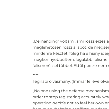
„Demanding” voltam , ami rossz érzés
meglehetősen rossz állapot, de mégsem
mindenre késztet; főleg ha e hiány id
megkönnyebbültem: legalább felismer
felismeréssel többel. Ettől persze nem s
****
Tegnapi olvasmány. (Immár fél éve olva
„No one using the defense mechanism of
order to stop registering accurately w
operating
decide
not to feel her own em