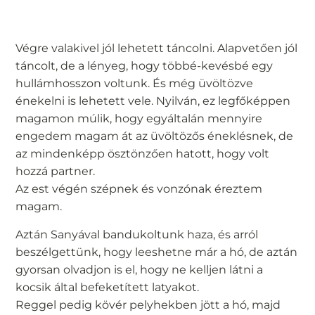
Végre valakivel jól lehetett táncolni. Alapvetően jól
táncolt, de a lényeg, hogy többé-kevésbé egy
hullámhosszon voltunk. És még üvöltözve
énekelni is lehetett vele. Nyilván, ez legfőképpen
magamon múlik, hogy egyáltalán mennyire
engedem magam át az üvöltözős éneklésnek, de
az mindenképp ösztönzően hatott, hogy volt
hozzá partner.
Az est végén szépnek és vonzónak éreztem
magam.
Aztán Sanyával bandukoltunk haza, és arról
beszélgettünk, hogy leeshetne már a hó, de aztán
gyorsan olvadjon is el, hogy ne kelljen látni a
kocsik által befeketített latyakot.
Reggel pedig kövér pelyhekben jött a hó, majd