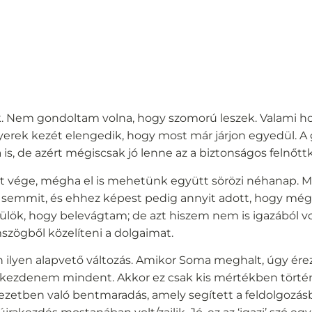
. Nem gondoltam volna, hogy szomorú leszek. Valami h
erek kezét elengedik, hogy most már járjon egyedül. A 
a is, de azért mégiscsak jó lenne az a biztonságos felnőtt
t vége, mégha el is mehetünk együtt sörözi néhanap. M
emmit, és ehhez képest pedig annyit adott, hogy még
ülök, hogy belevágtam; de azt hiszem nem is igazából v
szögből közelíteni a dolgaimat.
 ilyen alapvető változás. Amikor Soma meghalt, úgy ér
ll kezdenem mindent. Akkor ez csak kis mértékben tört
ezetben való bentmaradás, amely segített a feldolgozás