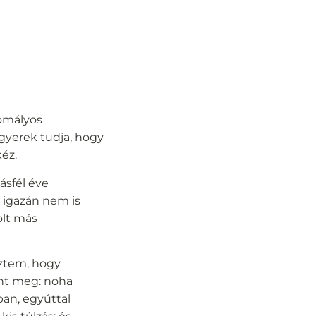
omályos
gyerek tudja, hogy
kéz.
ásfél éve
 igazán nem is
olt más
eztem, hogy
ént meg: noha
ban, egyúttal