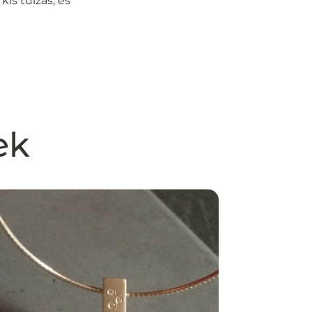
kis túlzás; és
ek