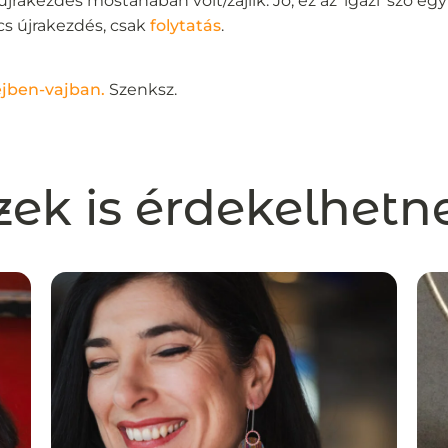
újrakezdés mostanában volt/zajlik. Jó, ez az ‘igazi’ szó egy 
cs újrakezdés, csak
folytatás
.
ejben-vajban.
Szenksz.
zek is érdekelhetn