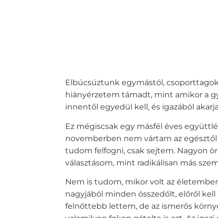
Elbúcsúztunk egymástól, csoporttagok
hiányérzetem támadt, mint amikor a gy
innentől egyedül kell, és igazából akarj
Ez mégiscsak egy másfél éves együttlé
novemberben nem vártam az egésztől s
tudom felfogni, csak sejtem. Nagyon ör
választásom, mint radikálisan más szem
Nem is tudom, mikor volt az életemben
nagyjából minden összedőlt, előről ke
felnőttebb lettem, de az ismerős körny