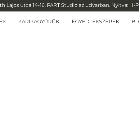
 Lajos utca 14-16. PART Studio az udvarban. Nyitva: H-P: 1
EK
KARIKAGYŰRŰK
EGYEDI ÉKSZEREK
BL