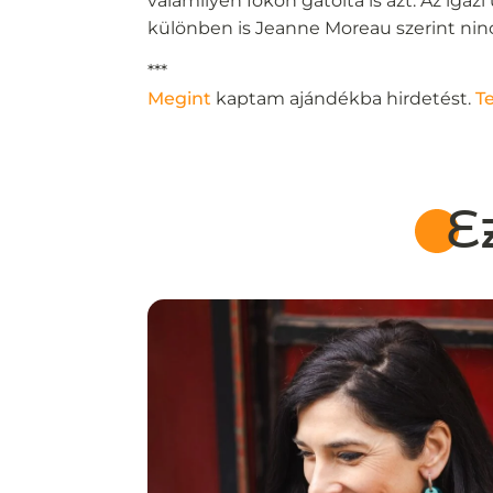
valamilyen fokon gátolta is azt. Az igazi 
különben is Jeanne Moreau szerint nin
***
Megint
kaptam ajándékba hirdetést.
T
E