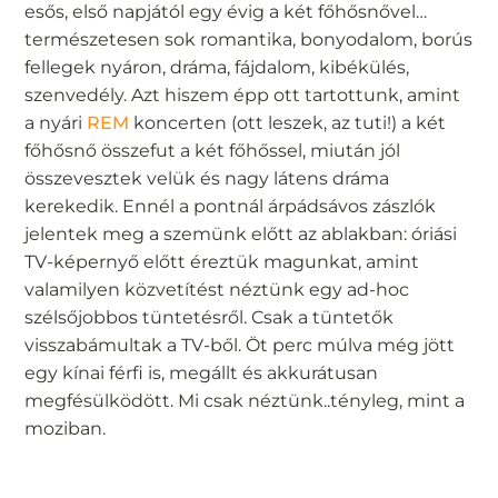
esős, első napjától egy évig a két főhősnővel…
természetesen sok romantika, bonyodalom, borús
fellegek nyáron, dráma, fájdalom, kibékülés,
szenvedély. Azt hiszem épp ott tartottunk, amint
a nyári
REM
koncerten (ott leszek, az tuti!) a két
főhősnő összefut a két főhőssel, miután jól
összevesztek velük és nagy látens dráma
kerekedik. Ennél a pontnál árpádsávos zászlók
jelentek meg a szemünk előtt az ablakban: óriási
TV-képernyő előtt éreztük magunkat, amint
valamilyen közvetítést néztünk egy ad-hoc
szélsőjobbos tüntetésről. Csak a tüntetők
visszabámultak a TV-ből. Öt perc múlva még jött
egy kínai férfi is, megállt és akkurátusan
megfésülködött. Mi csak néztünk..tényleg, mint a
moziban.