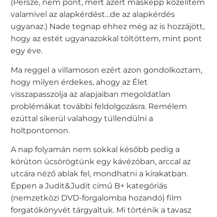
(Persze, nem pont, mert azért másképp közelítem
valamivel az alapkérdést…de az alapkérdés
ugyanaz.) Nade tegnap ehhez még az is hozzájött,
hogy az estét ugyanazokkal töltöttem, mint pont
egy éve.
Ma reggel a villamoson ezért azon gondolkoztam,
hogy milyen érdekes, ahogy az Élet
visszapasszolja az alapjaiban megoldatlan
problémákat további feldolgozásra. Remélem
ezúttal sikerül valahogy túllendülni a
holtpontomon.
A nap folyamán nem sokkal később pedig a
körúton ücsörögtünk egy kávézóban, arccal az
utcára néző ablak fel, mondhatni a kirakatban.
Éppen a Judit&Judit című B+ kategóriás
(nemzetközi DVD-forgalomba hozandó) film
forgatókönyvét tárgyaltuk. Mi történik a tavasz