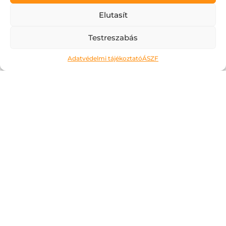
Elutasít
Testreszabás
Adatvédelmi tájékoztató
ÁSZF
Ne kockáztass!
2026.05.06.
A május az a hónap, amit a legtöbben alig