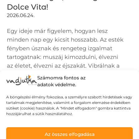
Dolce Vita!
2026.06.24.
Egy ideje már figyelem, hogyan lesz
minden nap egy kicsit hosszabb. Az esték
fényben úsznak és rengeteg izgalmat
tartogatnak: muszáj kimozdulni, élvezni
az életet, élvezni az éjszakát. Vibrálnak a
színek, minden könnyed és izgalmas:
Számomra fontos az
akár...
adatok védelme.
A böngészési élmény fokozása, a személyre szabott hirdetések vagy
tartalmak megjelenítése, valamint a forgalom elemzése érdekében
sütiket (cookie) használok. A "Mindet elfogadom" gombra kattintva
hozzájárulhat a sütik használatához.
Az összes elfogadása