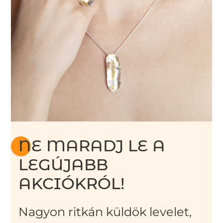
NE MARADJ LE A
LEGÚJABB
AKCIÓKRÓL!
Nagyon ritkán küldök levelet,