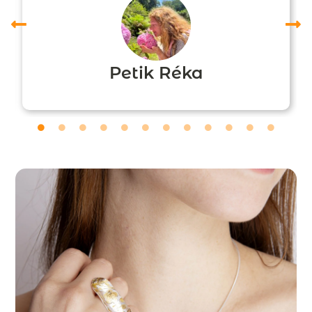
Petik Réka