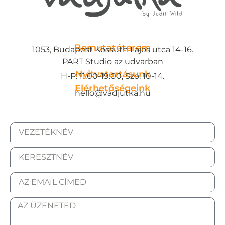
Bemutatóterem
1053, Budapest Kossuth Lajos utca 14-16.
PART Studio az udvarban
Nyitvatartásunk
H-P: 11:00-19:00, Szo: 10-14.
Elérhetőségeink
hello@vadjutka.hu