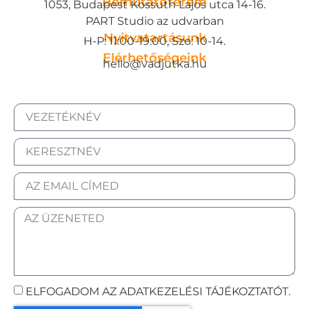
Bemutatóterem
1053, Budapest Kossuth Lajos utca 14-16.
PART Studio az udvarban
Nyitvatartásunk
H-P: 11:00-19:00, Szo: 10-14.
Elérhetőségeink
hello@vadjutka.hu
ELFOGADOM AZ ADATKEZELÉSI TÁJÉKOZTATÓT.