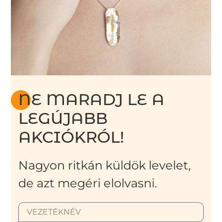
NE MARADJ LE A
LEGÚJABB
AKCIÓKRÓL!
Nagyon ritkán küldök levelet,
de azt megéri elolvasni.