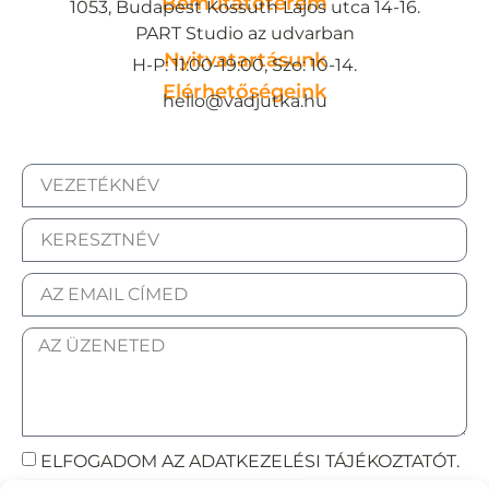
Bemutatóterem
1053, Budapest Kossuth Lajos utca 14-16.
PART Studio az udvarban
Nyitvatartásunk
H-P: 11:00-19:00, Szo: 10-14.
Elérhetőségeink
hello@vadjutka.hu
ELFOGADOM AZ ADATKEZELÉSI TÁJÉKOZTATÓT.