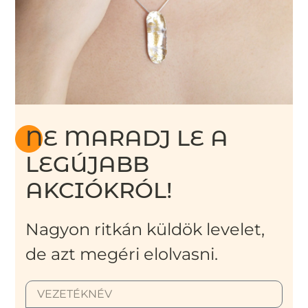
NE MARADJ LE A
LEGÚJABB
AKCIÓKRÓL!
Nagyon ritkán küldök levelet,
de azt megéri elolvasni.