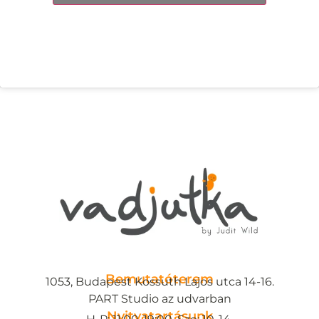
Bemutatóterem
1053, Budapest Kossuth Lajos utca 14-16.
PART Studio az udvarban
Nyitvatartásunk