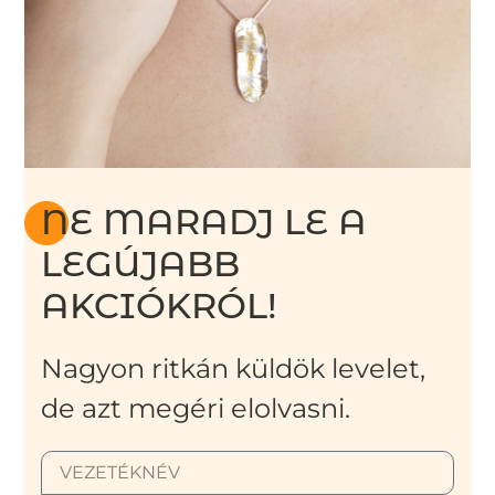
NE MARADJ LE A
LEGÚJABB
AKCIÓKRÓL!
Nagyon ritkán küldök levelet,
de azt megéri elolvasni.