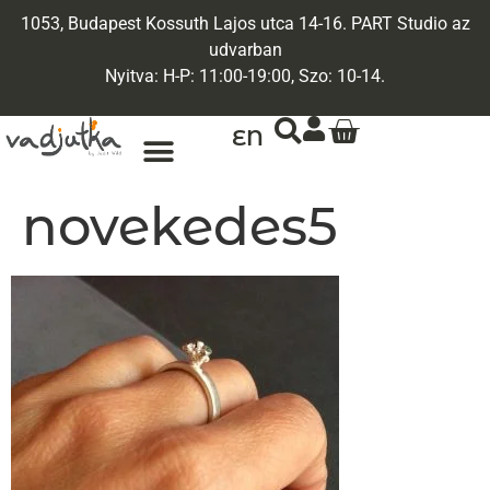
1053, Budapest Kossuth Lajos utca 14-16. PART Studio az
udvarban
Nyitva: H-P: 11:00-19:00, Szo: 10-14.
EN
ARANY ÉKSZEREK
EGYEDI ÉKSZEREK
novekedes5