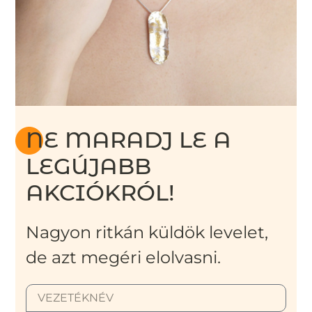
NE MARADJ LE A
LEGÚJABB
AKCIÓKRÓL!
Nagyon ritkán küldök levelet,
de azt megéri elolvasni.