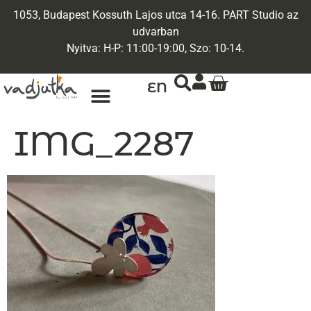
1053, Budapest Kossuth Lajos utca 14-16. PART Studio az
udvarban
Nyitva: H-P: 11:00-19:00, Szo: 10-14.
EN
ARANY ÉKSZEREK
EGYEDI ÉKSZEREK
IMG_2287