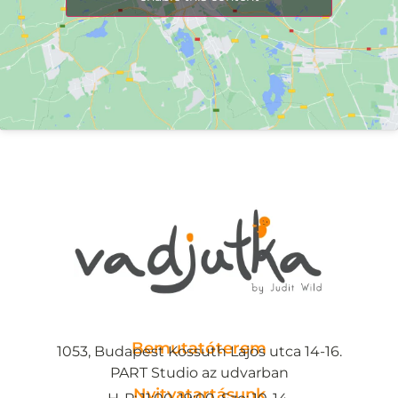
Bemutatóterem
1053, Budapest Kossuth Lajos utca 14-16.
PART Studio az udvarban
Nyitvatartásunk