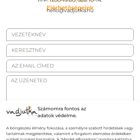
H-P: 11:00-19:00, Szo: 10-14.
Elérhetőségeink
hello@vadjutka.hu
Számomra fontos az
ELFOGADOM AZ ADATKEZELÉSI TÁJÉKOZTATÓT.
adatok védelme.
A böngészési élmény fokozása, a személyre szabott hirdetések vagy
Elküldöm
tartalmak megjelenítése, valamint a forgalom elemzése érdekében
sütiket (cookie) használok. A "Mindet elfogadom" gombra kattintva