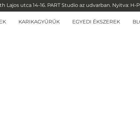
 Lajos utca 14-16. PART Studio az udvarban. Nyitva: H-P: 1
EK
KARIKAGYŰRŰK
EGYEDI ÉKSZEREK
BL