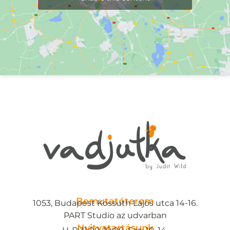
Bemutatóterem
1053, Budapest Kossuth Lajos utca 14-16.
PART Studio az udvarban
Nyitvatartásunk