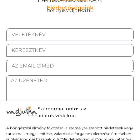
H-P: 11:00-19:00, Szo: 10-14.
Elérhetőségeink
hello@vadjutka.hu
Számomra fontos az
ELFOGADOM AZ ADATKEZELÉSI TÁJÉKOZTATÓT.
adatok védelme.
A böngészési élmény fokozása, a személyre szabott hirdetések vagy
Elküldöm
tartalmak megjelenítése, valamint a forgalom elemzése érdekében
sütiket (cookie) használok. A "Mindet elfogadom" gombra kattintva