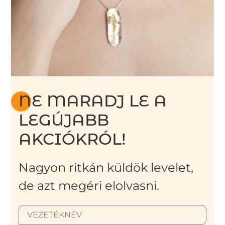
NE MARADJ LE A
LEGÚJABB
AKCIÓKRÓL!
Nagyon ritkán küldök levelet,
de azt megéri elolvasni.