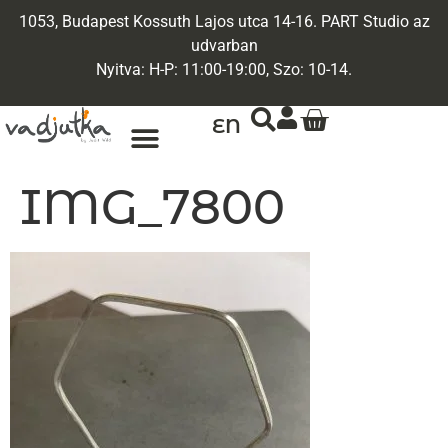
1053, Budapest Kossuth Lajos utca 14-16. PART Studio az
udvarban
Nyitva: H-P: 11:00-19:00, Szo: 10-14.
EN
IMG_7800