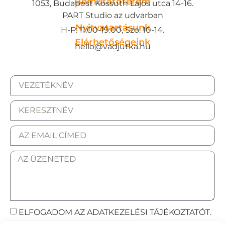
Bemutatóterem
1053, Budapest Kossuth Lajos utca 14-16.
PART Studio az udvarban
Nyitvatartásunk
H-P: 11:00-19:00, Szo: 10-14.
Elérhetőségeink
hello@vadjutka.hu
ELFOGADOM AZ ADATKEZELÉSI TÁJÉKOZTATÓT.