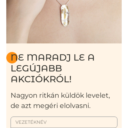
NE MARADJ LE A
LEGÚJABB
AKCIÓKRÓL!
Nagyon ritkán küldök levelet,
de azt megéri elolvasni.