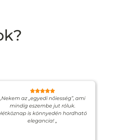
ok?
„Nekem az „egyedi nőiesség”, ami
„Egy bizto
mindig eszembe jut róluk.
Vadjutk
Hétköznap is könnyedén hordható
felfigyelne
elegancia! „