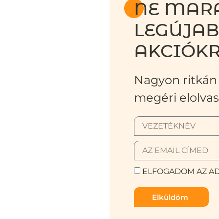
NE MARA
LEGÚJA
AKCIÓKR
Nagyon ritkán 
megéri elolvas
ELFOGADOM AZ AD
Elküldöm