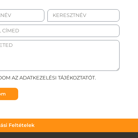
OM AZ ADATKEZELÉSI TÁJÉKOZTATÓT.
döm
tási Feltételek