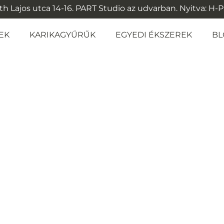
 Lajos utca 14-16. PART Studio az udvarban. Nyitva: H-P: 1
EK
KARIKAGYŰRŰK
EGYEDI ÉKSZEREK
BL