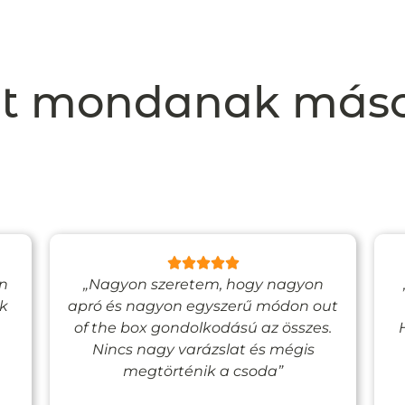
t mondanak más
en
„Nagyon szeretem, hogy nagyon
ak
apró és nagyon egyszerű módon out
of the box gondolkodású az összes.
Nincs nagy varázslat és mégis
megtörténik a csoda”