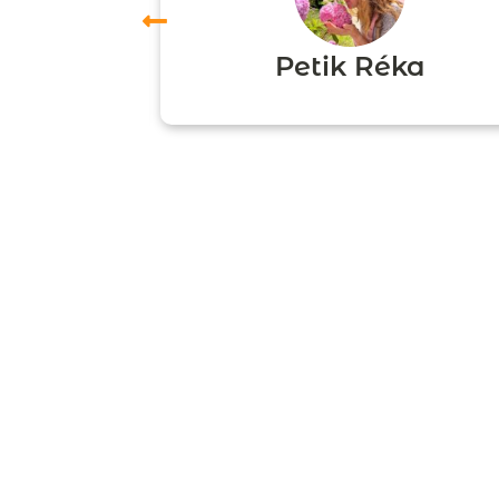
ori
Petik Réka