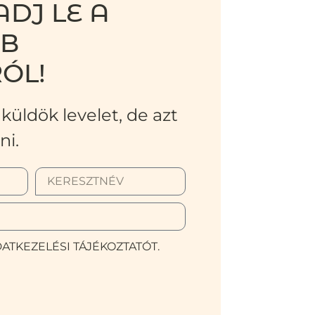
DJ LE A
BB
ÓL!
küldök levelet, de azt
ni.
ATKEZELÉSI TÁJÉKOZTATÓT.