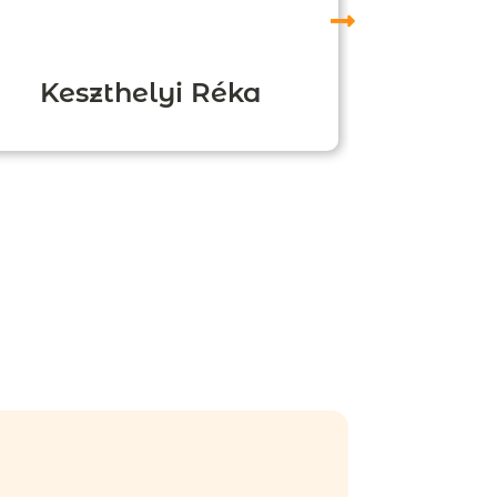
Keszthelyi Réka
Boz