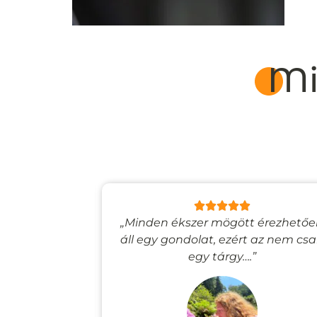
Mi
lyan, mintha
„Minden ékszer mögött érezhető
esevilágba
áll egy gondolat, ezért az nem cs
”
egy tárgy….”