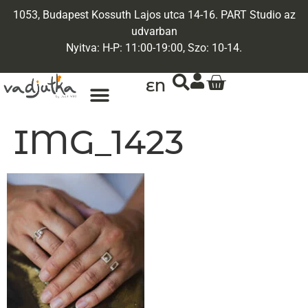
1053, Budapest Kossuth Lajos utca 14-16. PART Studio az
udvarban
Nyitva: H-P: 11:00-19:00, Szo: 10-14.
EN
ARANY ÉKSZEREK
EGYEDI ÉKSZEREK
IMG_1423