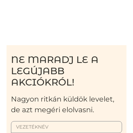
NE MARADJ LE A
LEGÚJABB
AKCIÓKRÓL!
Nagyon ritkán küldök levelet,
de azt megéri elolvasni.