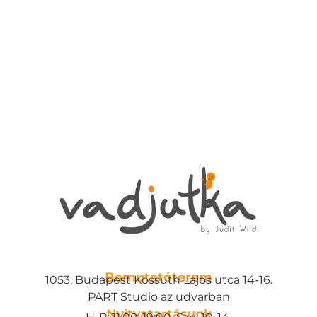
Bemutatóterem
1053, Budapest Kossuth Lajos utca 14-16.
PART Studio az udvarban
Nyitvatartásunk