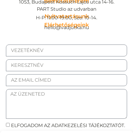
Bemutatóterem
1053, Budapest Kossuth Lajos utca 14-16.
PART Studio az udvarban
Nyitvatartásunk
H-P: 11:00-19:00, Szo: 10-14.
Elérhetőségeink
hello@vadjutka.hu
ELFOGADOM AZ ADATKEZELÉSI TÁJÉKOZTATÓT.