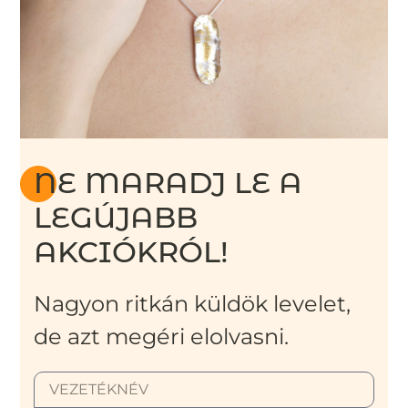
NE MARADJ LE A
LEGÚJABB
AKCIÓKRÓL!
Nagyon ritkán küldök levelet,
de azt megéri elolvasni.