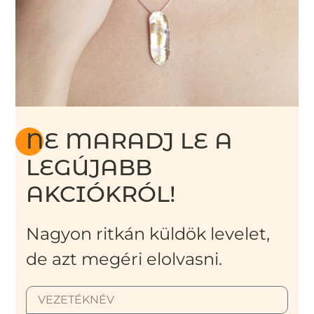
NE MARADJ LE A
LEGÚJABB
AKCIÓKRÓL!
Nagyon ritkán küldök levelet,
de azt megéri elolvasni.