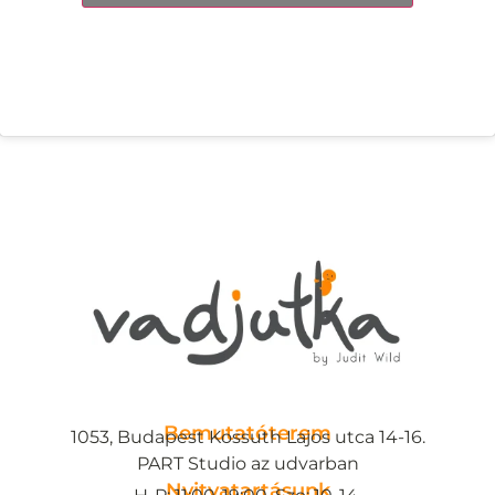
Bemutatóterem
1053, Budapest Kossuth Lajos utca 14-16.
PART Studio az udvarban
Nyitvatartásunk