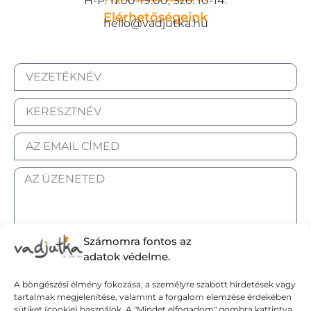
H-P: 11:00-19:00, Szo: 10-14.
Elérhetőségeink
hello@vadjutka.hu
Számomra fontos az
ELFOGADOM AZ ADATKEZELÉSI TÁJÉKOZTATÓT.
adatok védelme.
A böngészési élmény fokozása, a személyre szabott hirdetések vagy
Elküldöm
tartalmak megjelenítése, valamint a forgalom elemzése érdekében
sütiket (cookie) használok. A "Mindet elfogadom" gombra kattintva