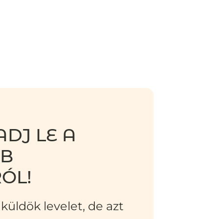
DJ LE A
BB
ÓL!
küldök levelet, de azt