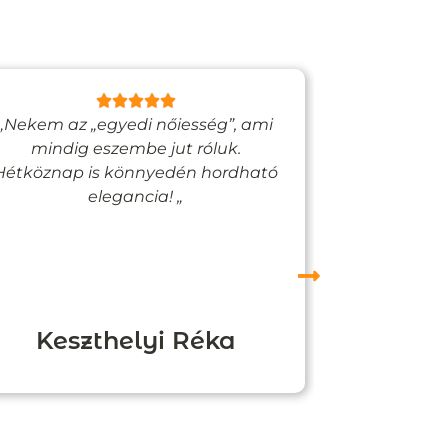
„Nekem az „egyedi nőiesség”, ami
„Egy bizto
mindig eszembe jut róluk.
Vadjutk
Hétköznap is könnyedén hordható
felfigyelne
elegancia! „
Keszthelyi Réka
Boz