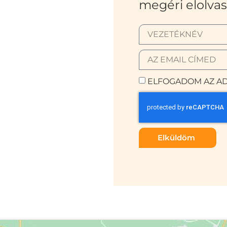
megéri elolvas
ELFOGADOM AZ AD
Elküldöm