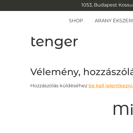
1053, Budapest Kossuth
SHOP
ARANY ÉKSZER
tenger
Vélemény, hozzászól
Hozzászólás küldéséhez
be kell jelentkezni
.
Mi