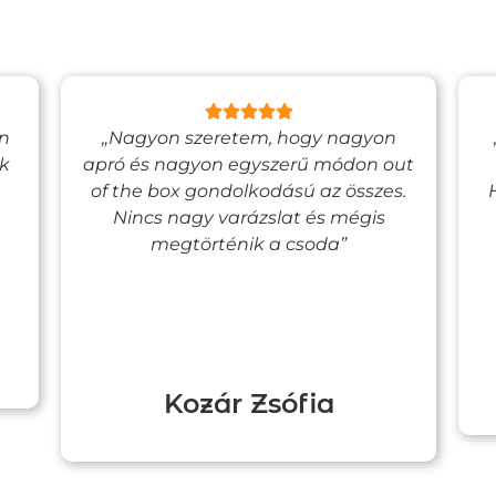
en
„Nagyon szeretem, hogy nagyon
ak
apró és nagyon egyszerű módon out
of the box gondolkodású az összes.
Nincs nagy varázslat és mégis
megtörténik a csoda”
Kozár Zsófia