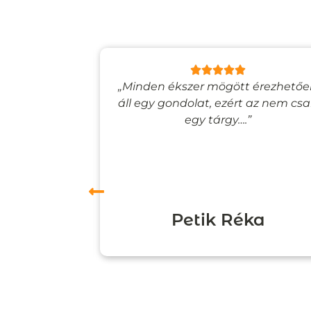
lyan, mintha
„Minden ékszer mögött érezhető
esevilágba
áll egy gondolat, ezért az nem cs
”
egy tárgy….”
ori
Petik Réka