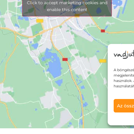
Click to accept marketing cookies and
enable this content
A böngészé
megjelenít
használok. 
használatá
Az össz