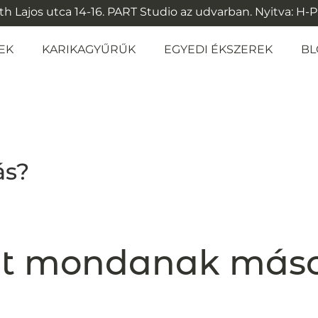
 Lajos utca 14-16. PART Studio az udvarban. Nyitva: H-P: 1
EK
KARIKAGYŰRŰK
EGYEDI ÉKSZEREK
BL
ás?
t mondanak más