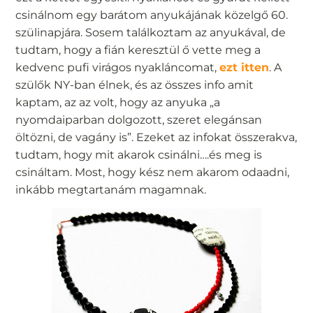
csinálnom egy barátom anyukájának közelgő 60.
szülinapjára. Sosem találkoztam az anyukával, de
tudtam, hogy a fián keresztül ő vette meg a
kedvenc pufi virágos nyakláncomat,
ezt itten
. A
szülők NY-ban élnek, és az összes info amit
kaptam, az az volt, hogy az anyuka „a
nyomdaiparban dolgozott, szeret elegánsan
öltözni, de vagány is”. Ezeket az infokat összerakva,
tudtam, hogy mit akarok csinálni….és meg is
csináltam. Most, hogy kész nem akarom odaadni,
inkább megtartanám magamnak.