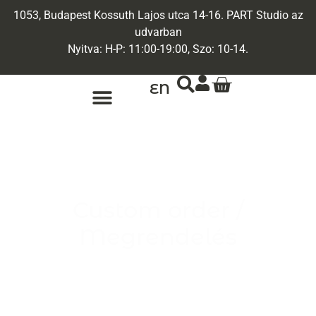
1053, Budapest Kossuth Lajos utca 14-16. PART Studio az
udvarban
Nyitva: H-P: 11:00-19:00, Szo: 10-14.
EN
ARANY ÉKSZEREK
EGYEDI ÉKSZEREK
Custom order /
Megrendelés