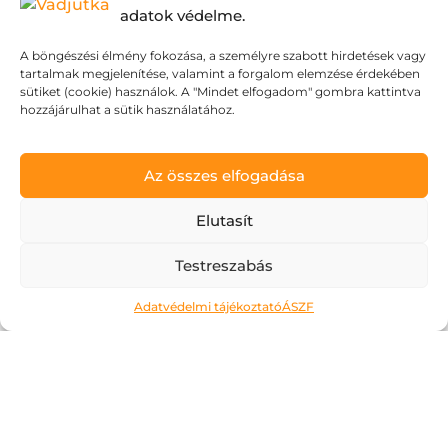
adatok védelme.
A böngészési élmény fokozása, a személyre szabott hirdetések vagy
tartalmak megjelenítése, valamint a forgalom elemzése érdekében
sütiket (cookie) használok. A "Mindet elfogadom" gombra kattintva
hozzájárulhat a sütik használatához.
Bogyók és gyémánt – rusztikus felületű ..
Az összes elfogadása
171 000 FT
Elutasít
MEGNÉZEM
Testreszabás
Adatvédelmi tájékoztató
ÁSZF
Mit mondanak mások?