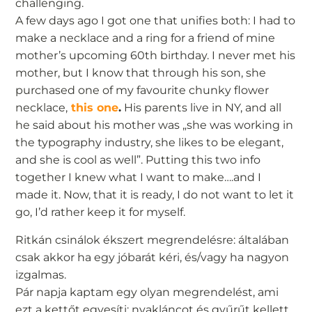
challenging.
A few days ago I got one that unifies both: I had to
make a necklace and a ring for a friend of mine
mother’s upcoming 60th birthday. I never met his
mother, but I know that through his son, she
purchased one of my favourite chunky flower
necklace,
this one
.
His parents live in NY, and all
he said about his mother was „she was working in
the typography industry, she likes to be elegant,
and she is cool as well”. Putting this two info
together I knew what I want to make….and I
made it. Now, that it is ready, I do not want to let it
go, I’d rather keep it for myself.
Ritkán csinálok ékszert megrendelésre: általában
csak akkor ha egy jóbarát kéri, és/vagy ha nagyon
izgalmas.
Pár napja kaptam egy olyan megrendelést, ami
ezt a kettőt egyesíti: nyakláncot és gyűrűt kellett