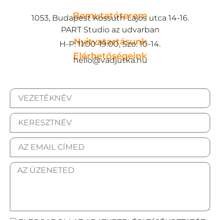
Bemutatóterem
1053, Budapest Kossuth Lajos utca 14-16.
PART Studio az udvarban
Nyitvatartásunk
H-P: 11:00-19:00, Szo: 10-14.
Elérhetőségeink
hello@vadjutka.hu