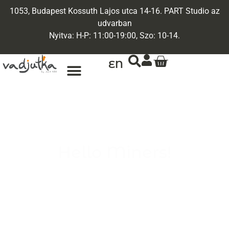
1053, Budapest Kossuth Lajos utca 14-16. PART Studio az
udvarban
Nyitva: H-P: 11:00-19:00, Szo: 10-14.
EN
ARANY ÉKSZEREK
EGYEDI ÉKSZEREK
Hello Miners!