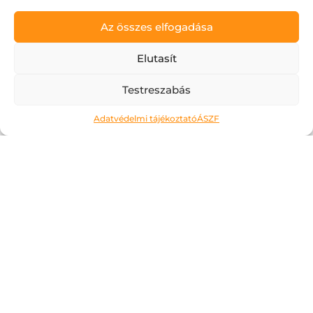
Az összes elfogadása
Elutasít
Testreszabás
Ne kockáztass!
Adatvédelmi tájékoztató
ÁSZF
2026.05.06.
A május az a hónap, amit a legtöbben alig
várnak. Kivéve talán az érettségiző
diákokat, számukra most jön a
megmérettetés. Áttanult éjszakák és
nappalok, soha el nem fogyó tételsorok,
számok, évszámok, képletek… Ahogy erre
gondolok,...