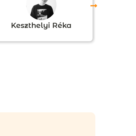
Keszthelyi Réka
Boz