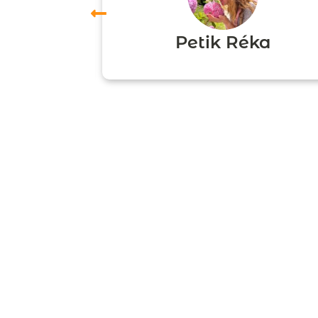
ori
Petik Réka