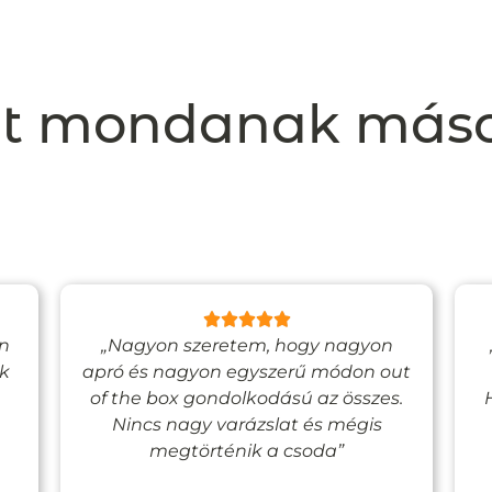
t mondanak más
en
„Nagyon szeretem, hogy nagyon
ak
apró és nagyon egyszerű módon out
of the box gondolkodású az összes.
Nincs nagy varázslat és mégis
megtörténik a csoda”