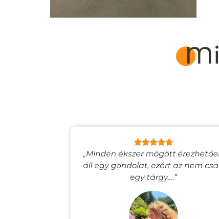
Mi
lyan, mintha
„Minden ékszer mögött érezhető
esevilágba
áll egy gondolat, ezért az nem cs
”
egy tárgy….”