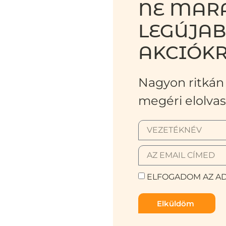
NE MARA
LEGÚJA
AKCIÓKR
Nagyon ritkán 
megéri elolvas
ELFOGADOM AZ AD
Elküldöm