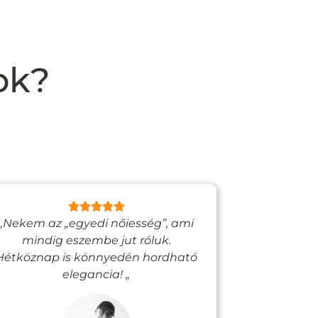
ok?
„Nekem az „egyedi nőiesség”, ami
„Egy bizto
mindig eszembe jut róluk.
Vadjutk
Hétköznap is könnyedén hordható
felfigyelne
elegancia! „