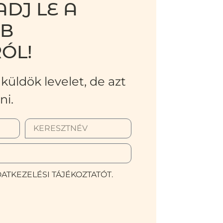
DJ LE A
BB
ÓL!
küldök levelet, de azt
ni.
ATKEZELÉSI TÁJÉKOZTATÓT.