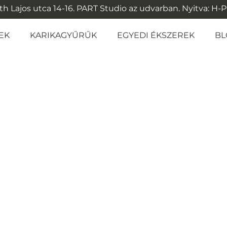
 Lajos utca 14-16. PART Studio az udvarban. Nyitva: H-P: 1
EK
KARIKAGYŰRŰK
EGYEDI ÉKSZEREK
BL