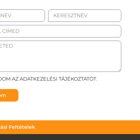
OM AZ ADATKEZELÉSI TÁJÉKOZTATÓT.
döm
tási Feltételek