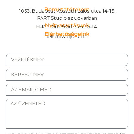
Bemutatóterem
1053, Budapest Kossuth Lajos utca 14-16.
PART Studio az udvarban
Nyitvatartásunk
H-P: 11:00-19:00, Szo: 10-14.
Elérhetőségeink
hello@vadjutka.hu