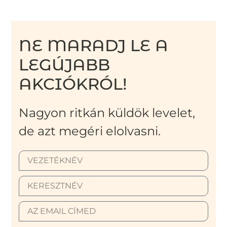
NE MARADJ LE A
LEGÚJABB
AKCIÓKRÓL!
Nagyon ritkán küldök levelet,
de azt megéri elolvasni.