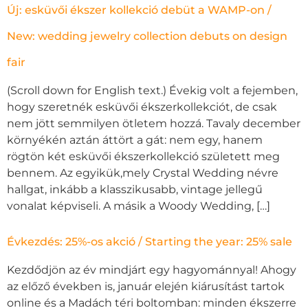
Új: esküvői ékszer kollekció debüt a WAMP-on /
New: wedding jewelry collection debuts on design
fair
(Scroll down for English text.) Évekig volt a fejemben,
hogy szeretnék esküvői ékszerkollekciót, de csak
nem jött semmilyen ötletem hozzá. Tavaly december
környékén aztán áttört a gát: nem egy, hanem
rögtön két esküvői ékszerkollekció született meg
bennem. Az egyikük,mely Crystal Wedding névre
hallgat, inkább a klasszikusabb, vintage jellegű
vonalat képviseli. A másik a Woody Wedding, […]
Évkezdés: 25%-os akció / Starting the year: 25% sale
Kezdődjön az év mindjárt egy hagyománnyal! Ahogy
az előző években is, január elején kiárusítást tartok
online és a Madách téri boltomban: minden ékszerre