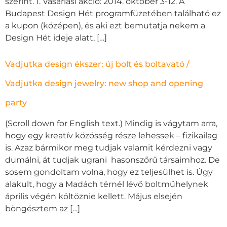
szerint. 1. Vásárlási akció: 2014. október 3-12. A
Budapest Design Hét programfüzetében található ez
a kupon (középen), és aki ezt bemutatja nekem a
Design Hét ideje alatt, […]
Vadjutka design ékszer: új bolt és boltavató /
Vadjutka design jewelry: new shop and opening
party
(Scroll down for English text.) Mindig is vágytam arra,
hogy egy kreatív közösség része lehessek – fizikailag
is. Azaz bármikor meg tudjak valamit kérdezni vagy
dumálni, át tudjak ugrani hasonszőrű társaimhoz. De
sosem gondoltam volna, hogy ez teljesülhet is. Úgy
alakult, hogy a Madách térnél lévő boltműhelynek
április végén költöznie kellett. Május elsején
böngésztem az […]