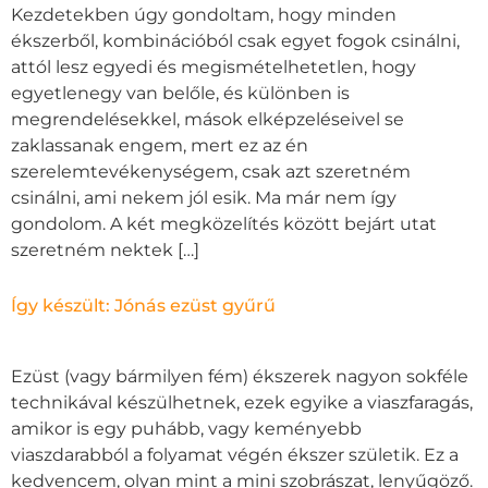
Kezdetekben úgy gondoltam, hogy minden
ékszerből, kombinációból csak egyet fogok csinálni,
attól lesz egyedi és megismételhetetlen, hogy
egyetlenegy van belőle, és különben is
megrendelésekkel, mások elképzeléseivel se
zaklassanak engem, mert ez az én
szerelemtevékenységem, csak azt szeretném
csinálni, ami nekem jól esik. Ma már nem így
gondolom. A két megközelítés között bejárt utat
szeretném nektek […]
Így készült: Jónás ezüst gyűrű
Ezüst (vagy bármilyen fém) ékszerek nagyon sokféle
technikával készülhetnek, ezek egyike a viaszfaragás,
amikor is egy puhább, vagy keményebb
viaszdarabból a folyamat végén ékszer születik. Ez a
kedvencem, olyan mint a mini szobrászat, lenyűgöző.