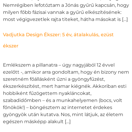
Nemrégiben lefotóztam a Jónás gyűrű kapcsán, hogy
milyen főbb fázisai vannak a gyűrű elkészítésének:
most végigvezetlek rajta titeket, hátha másokat is […]
Vadjutka Design Ékszer: 5 év, átalakulás, ezüst
ékszer
Emlékszem a pillanatra – úgy nagyjából 12 évvel
ezelőtt -, amikor arra gondoltam, hogy én bizony nem
szeretném főállásként űzni a gyöngyfűzést,
ékszerkészítést, mert hamar kiégnék. Akkoriban esti
hobbiként fűzögettem nyakláncokat,
szabadidőmben – és a munkahelyemen (bocs, volt
főnökök!) – böngésztem az internetet érdekes
gyöngyök után kutatva. Nos, mint látjuk, az életem
egészen másképp alakult […]