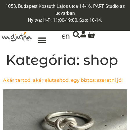
1053, Budapest Kossuth Lajos utca 14-16. PART Studio az
udvarban
Nyitva: H-P: 11:00-19:00, Szo: 10-14.
EN
ARANY ÉKSZEREK
EGYEDI ÉKSZEREK
Kategória:
shop
Akár tartod, akár elutasítod, egy biztos: szeretni jó!