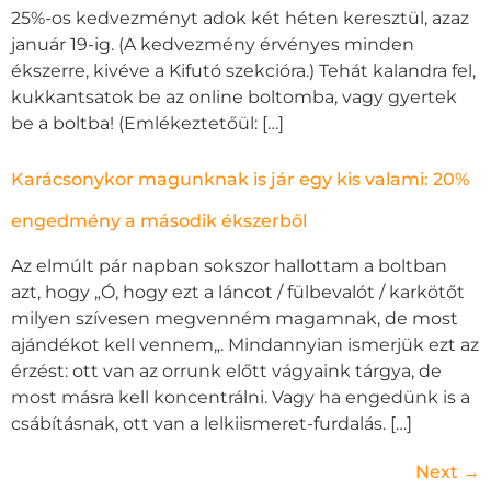
25%-os kedvezményt adok két héten keresztül, azaz
január 19-ig. (A kedvezmény érvényes minden
ékszerre, kivéve a Kifutó szekcióra.) Tehát kalandra fel,
kukkantsatok be az online boltomba, vagy gyertek
be a boltba! (Emlékeztetőül: […]
Karácsonykor magunknak is jár egy kis valami: 20%
engedmény a második ékszerből
Az elmúlt pár napban sokszor hallottam a boltban
azt, hogy „Ó, hogy ezt a láncot / fülbevalót / karkötőt
milyen szívesen megvenném magamnak, de most
ajándékot kell vennem„. Mindannyian ismerjük ezt az
érzést: ott van az orrunk előtt vágyaink tárgya, de
most másra kell koncentrálni. Vagy ha engedünk is a
csábításnak, ott van a lelkiismeret-furdalás. […]
Next
→