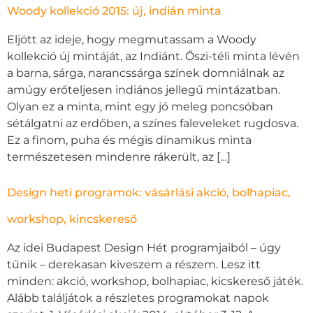
Woody kollekció 2015: új, indián minta
Eljött az ideje, hogy megmutassam a Woody
kollekció új mintáját, az Indiánt. Őszi-téli minta lévén
a barna, sárga, narancssárga színek domniálnak az
amúgy erőteljesen indiános jellegű mintázatban.
Olyan ez a minta, mint egy jó meleg poncsóban
sétálgatni az erdőben, a színes faleveleket rugdosva.
Ez a finom, puha és mégis dinamikus minta
természetesen mindenre rákerült, az […]
Design heti programok: vásárlási akció, bolhapiac,
workshop, kincskereső
Az idei Budapest Design Hét programjaiból – úgy
tűnik – derekasan kiveszem a részem. Lesz itt
minden: akció, workshop, bolhapiac, kicskereső játék.
Alább találjátok a részletes programokat napok