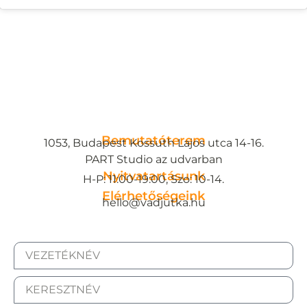
Bemutatóterem
1053, Budapest Kossuth Lajos utca 14-16.
PART Studio az udvarban
Nyitvatartásunk
H-P: 11:00-19:00, Szo: 10-14.
Elérhetőségeink
hello@vadjutka.hu