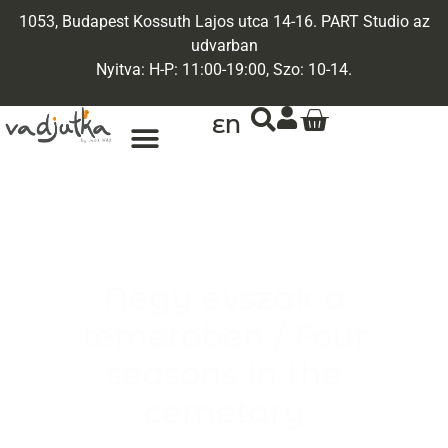
1053, Budapest Kossuth Lajos utca 14-16. PART Studio az
udvarban
Nyitva: H-P: 11:00-19:00, Szo: 10-14.
EN
ARANY ÉKSZEREK
EGYEDI ÉKSZEREK
Négy évszak a
temetőben / Four
seasons in the
cemetary