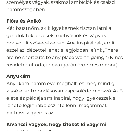
személyes vágyak, szakmai ambíciók és család
háromszögében.
Flóra és Anikó
Két barátnőm, akik igyekeznek tisztán látni a
gondolatok, érzések, motivációk és vágyak
bonyolult szövedékében. Arra inspirálnak, amit
ezzel az idézettel lehet a legjobban leírni: „There
are no shortcuts to any place worth going.” (Nincs
rövidebb út oda, ahova igazán érdemes menni.)
Anyukám
Anyukám három éve meghalt, és még mindig
kissé ellentmondásosan kapcsolódom hozzá. Az ő
élete és példája arra inspirál, hogy igyekezzek a
lehető leginkább őszinte lenni magammal,
bárhova vigyen is az.
Kíváncsi vagyok, hogy titeket ki vagy mi