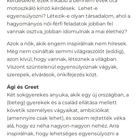
kérdésekre: ezek inkább a bennem évek óta
motoszkáló kínzó kérdések. Lehet-e
egyensúlyozni? Létezik-e olyan társadalom, ahol a
hagyományos női-férfi feladatok jobban fel
vannak osztva, jobban idomulnak a mai élethez?
Azok a nők, akik engem inspirálnak nem híresek.
Még nem csináltak semmi világraszólót (eddig),
azon kívül, hogy vannak, léteznek a világban.
Viszont szüntelenül egyensúlyoznak vágyak,
szerepek, elvárások, önkifejezés közt.
Ági és Greet
Két sokgyerekes anyuka, akik egy új országban, a
(beteg) gyerekek és a család ellátása mellett
követik személyes vágyaikat, ambícióikat
(amennyire csak lehet), és sosem rejtették véka
alá, hogy ez néha nagyon-nagyon nehéz. Arra
inspirálnak, hogy lehetséges egyensúlyozni a