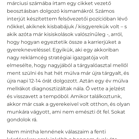
márciusi számába írtam egy cikket vezető
beosztásban dolgozó kismamákról. Számos
interjút készítettem felsővezetői pozícióban lévő
nőkkel, akiknek kisbabájuk / kisgyerekük volt – s
akik azóta már kisiskolások valószínűleg -, arról,
hogy hogyan egyeztetik össze a karrierjüket a
gyerekneveléssel. Egyikük, aki egy akkoriban
nagy reklámcég stratégiai igazgatója volt
elmesélte, hogy nagyjából a tárgyalóasztal mellől
ment szülni és hat hét múlva már újra tárgyalt, és
újra napi 12-14 órát dolgozott. Aztán egy év múlva
mellrákot diagnosztizáltak nála. Ő vette a jelzést
és visszavett a tempóból. Amikor találkoztunk,
akkor már csak a gyerekeivel volt otthon, és olyan
munkára vágyott, ami nem emészti őt fel. Sokat
gondolok rá.
Nem mintha lennének válaszaim a fenti