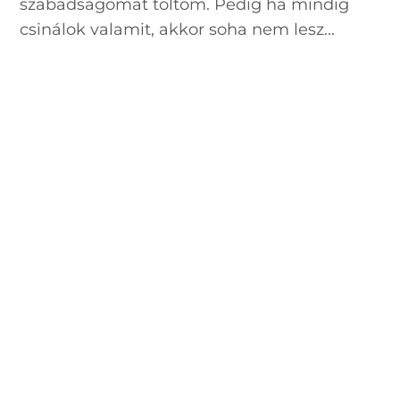
szabadságomat töltöm. Pedig ha mindig
csinálok valamit, akkor soha nem lesz...