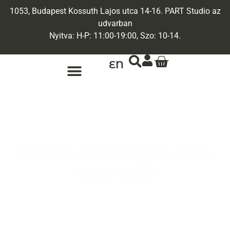
1053, Budapest Kossuth Lajos utca 14-16. PART Studio az
udvarban
Nyitva: H-P: 11:00-19:00, Szo: 10-14.
EN
ARANY ÉKSZEREK
EGYEDI ÉKSZEREK
Nőnap: merengés, nők,
inspiráció