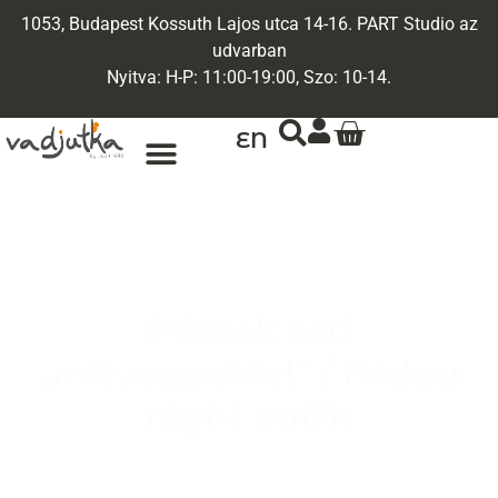
1053, Budapest Kossuth Lajos utca 14-16. PART Studio az
udvarban
Nyitva: H-P: 11:00-19:00, Szo: 10-14.
EN
Péntek esti
„mitvegyekfel” / Friday
night outfit