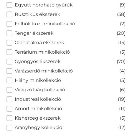
Együtt hordható gyűrűk
(9)
Rusztikus ékszerek
(58)
Felhők közt minikollekció
(2)
Tenger ékszerek
(20)
Gránátalma ékszerek
(15)
Terrárium minikollekció
(5)
Gyöngyös ékszerek
(70)
Varázserdő minikollekció
(4)
Hiány minikollekció
(5)
Virágzó faág kollekció
(6)
Industreal kollekció
(19)
Amorf minikollekció
(11)
Kisherceg ékszerek
(5)
Aranyhegy kollekció
(12)