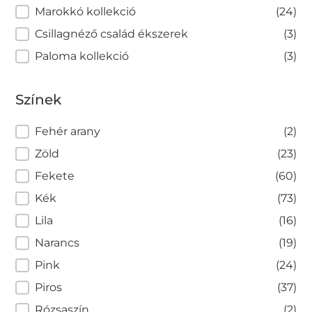
Marokkó kollekció
(24)
Csillagnéző család ékszerek
(3)
Paloma kollekció
(3)
Színek
Színek
Fehér arany
(2)
Zöld
(23)
Fekete
(60)
Kék
(73)
Lila
(16)
Narancs
(19)
Pink
(24)
Piros
(37)
Rózsaszín
(2)