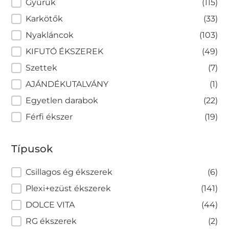
Gyűrűk
(115)
Karkötők
(33)
Nyakláncok
(103)
KIFUTÓ ÉKSZEREK
(49)
Szettek
(7)
AJÁNDÉKUTALVÁNY
(1)
Egyetlen darabok
(22)
Férfi ékszer
(19)
Típusok
Típusok
Csillagos ég ékszerek
(6)
Plexi+ezüst ékszerek
(141)
DOLCE VITA
(44)
RG ékszerek
(2)