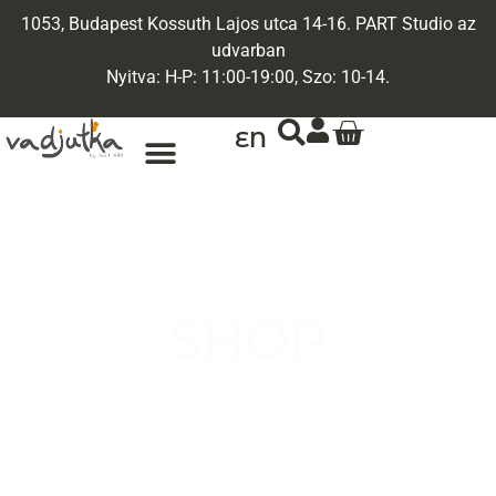
1053, Budapest Kossuth Lajos utca 14-16. PART Studio az
udvarban
Nyitva: H-P: 11:00-19:00, Szo: 10-14.
EN
ARANY ÉKSZEREK
EGYEDI ÉKSZEREK
SHOP