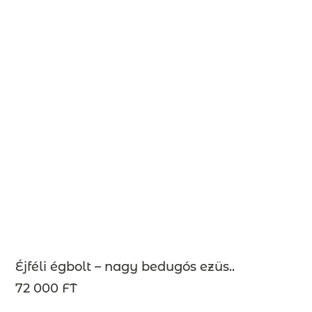
Éjféli égbolt – nagy bedugós ezüs..
72 000 FT