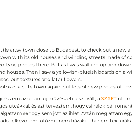
 little artsy town close to Budapest, to check out a new art
he town with its old houses and winding streets made of c
d-type photos there. But as I was walking up and down 
 and houses. Then I saw a yellowish-blueish boards on a 
ses, but textures and later flowers.
otos of a cute town again, but lots of new photos of flow
zzem az ottani új művészeti fesztivált, a
SZAFT
-ot. I
gós utcákkal, és azt terveztem, hogy csinálok pár roman
étálgattam sehogy sem jött az ihlet. Aztán megláttam eg
 vadul elkezdtem fotózni….nem házakat, hanem textúráka