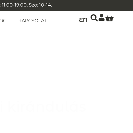
1:00-19:00, Szo: 10-14.
EN
OG
KAPCSOLAT
i kirándulás