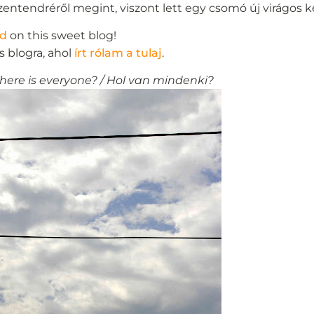
entendréről megint, viszont lett egy csomó új virágos 
ed
on this sweet blog!
s blogra, ahol
írt rólam a tulaj
.
ere is everyone? / Hol van mindenki?