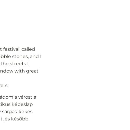
 festival, called
obble stones, and I
the streets I
window with great
ers.
mádom a várost a
tikus képeslap
y sárgás-kékes
t, és később