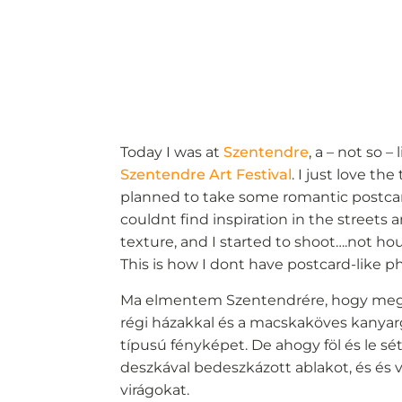
Today I was at
Szentendre
, a – not so –
Szentendre Art Festival
. I just love t
planned to take some romantic postcar
couldnt find inspiration in the streets
texture, and I started to shoot….not hou
This is how I dont have postcard-like ph
Ma elmentem Szentendrére, hogy megné
régi házakkal és a macskaköves kanyar
típusú fényképet. De ahogy föl és le s
deszkával bedeszkázott ablakot, és és
virágokat.