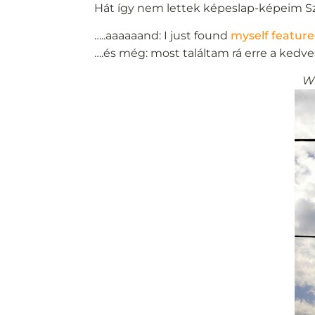
Hát így nem lettek képeslap-képeim Sz
…..aaaaaand: I just found
myself featur
….és még: most találtam rá erre a kedve
Wh