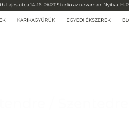
 Lajos utca 14-16. PART Studio az udvarban. Nyitva: H-P: 1
EK
KARIKAGYŰRŰK
EGYEDI ÉKSZEREK
BL
ntendre / Szentedre