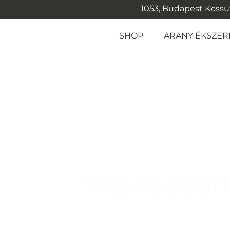
1053, Budapest Kossuth
SHOP
ARANY ÉKSZER
Trip to Sze