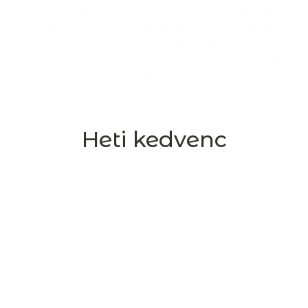
A május az a hónap, amit a legtöbben alig várnak.
Kivéve talán az érettségiző diákokat, számukra
most jön a megmérettetés. Áttanult éjszakák és
nappalok, soha el nem fogyó tételsorok, számok,
évszámok, képletek… Ahogy erre gondolok,...
Heti kedvenc