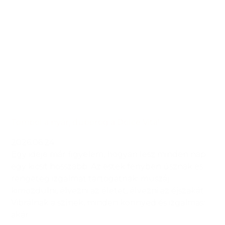
Tombol a nyár, dübörög a Dolce Vita!
2026.06.24.
Egy ideje már figyelem, hogyan lesz minden nap
egy kicsit hosszabb. Az esték fényben úsznak és
rengeteg izgalmat tartogatnak: muszáj
kimozdulni, élvezni az életet, élvezni az éjszakát.
Vibrálnak a színek, minden könnyed és izgalmas:
akár...