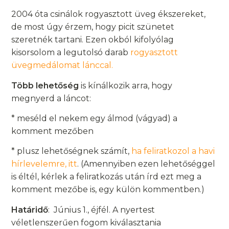
2004 óta csinálok rogyasztott üveg ékszereket,
de most úgy érzem, hogy picit szünetet
szeretnék tartani. Ezen okból kifolyólag
kisorsolom a legutolsó darab
rogyasztott
üvegmedálomat lánccal.
Több lehetőség
is kínálkozik arra, hogy
megnyerd a láncot:
* meséld el nekem egy álmod (vágyad) a
komment mezőben
* plusz lehetőségnek számít,
ha feliratkozol a havi
hírlevelemre, itt
. (Amennyiben ezen lehetőséggel
is éltél, kérlek a feliratkozás után írd ezt meg a
komment mezőbe is, egy külön kommentben.)
Határidő
: Június 1., éjfél. A nyertest
véletlenszerűen fogom kiválasztania