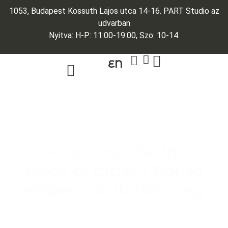
1053, Budapest Kossuth Lajos utca 14-16. PART Studio az
udvarban
Nyitva: H-P: 11:00-19:00, Szo: 10-14.
EN
ARANY ÉKSZEREK
EGYEDI ÉKSZEREK
Giveaway: the last
piece of glass / Potya
ékszer: az utolsó üveg