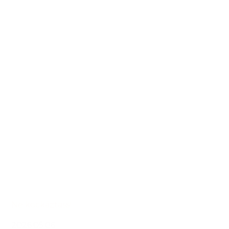
Ne kockáztass!
2026.05.06.