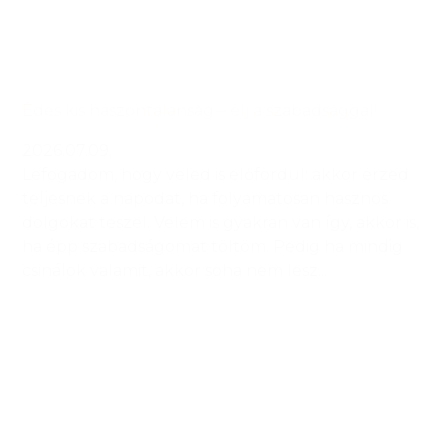
Édes kis haszontalanság – élj a szabadsággal!
2026.07.09.
Lefogadom, hogy veled is előfordul: akkor érzed
teljesnek a napodat, ha folyamatosan hasznos
dolgokat teszel. Velem is gyakran van így, akkor is,
ha épp szabadságomat töltöm. Pedig ha mindig
csinálok valamit, akkor soha nem lesz...