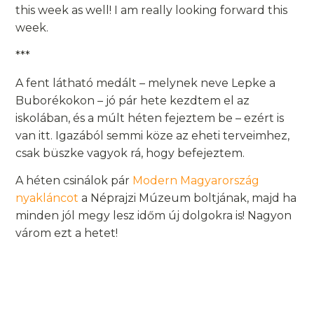
this week as well! I am really looking forward this
week.
***
A fent látható medált – melynek neve Lepke a
Buborékokon – jó pár hete kezdtem el az
iskolában, és a múlt héten fejeztem be – ezért is
van itt. Igazából semmi köze az eheti terveimhez,
csak büszke vagyok rá, hogy befejeztem.
A héten csinálok pár
Modern Magyarország
nyakláncot
a Néprajzi Múzeum boltjának, majd ha
minden jól megy lesz időm új dolgokra is! Nagyon
várom ezt a hetet!