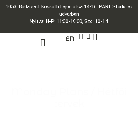
1053, Budapest Kossuth Lajos utca 14-16. PART Studio az
udvarban
Nyitva: H-P: 11:00-19:00, Szo: 10-14.
EN
ARANY ÉKSZEREK
EGYEDI ÉKSZEREK
Monday Plans / Hétfői
tervek