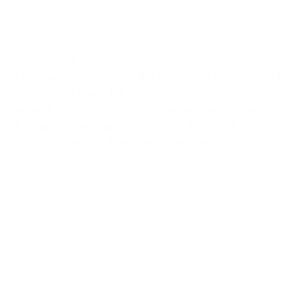
Édes kis haszontalanság – élj a szabadsággal!
2026.07.09.
Lefogadom, hogy veled is előfordul: akkor érzed
teljesnek a napodat, ha folyamatosan hasznos
dolgokat teszel. Velem is gyakran van így, akkor is,
ha épp szabadságomat töltöm. Pedig ha mindig
csinálok valamit, akkor soha nem lesz...