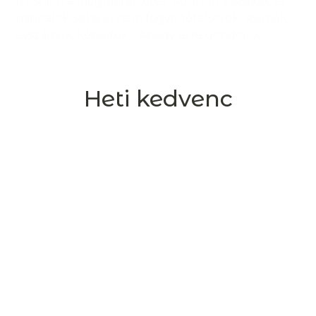
most jön a megmérettetés. Áttanult éjszakák és
nappalok, soha el nem fogyó tételsorok, számok,
évszámok, képletek… Ahogy erre gondolok,...
Heti kedvenc