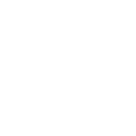
Tombol a nyár, dübörög a Dolce Vita!
2026.06.24.
Egy ideje már figyelem, hogyan lesz minden nap
egy kicsit hosszabb. Az esték fényben úsznak és
rengeteg izgalmat tartogatnak: muszáj
kimozdulni, élvezni az életet, élvezni az éjszakát.
Vibrálnak a színek, minden könnyed és izgalmas:
akár...