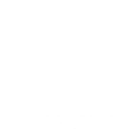
Ne kockáztass!
2026.05.06.
A május az a hónap, amit a legtöbben alig várnak.
Kivéve talán az érettségiző diákokat, számukra