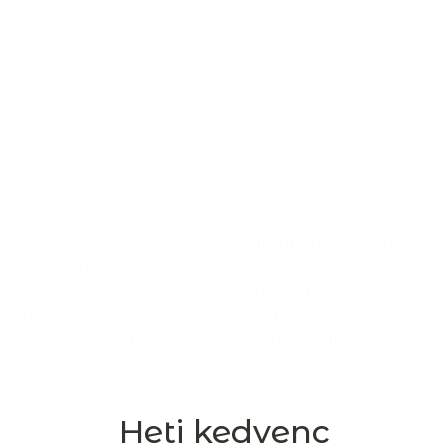
Ne kockáztass!
2026.05.06.
A május az a hónap, amit a legtöbben alig várnak.
Kivéve talán az érettségiző diákokat, számukra
most jön a megmérettetés. Áttanult éjszakák és
nappalok, soha el nem fogyó tételsorok, számok,
évszámok, képletek… Ahogy erre gondolok,...
Heti kedvenc