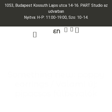
1053, Budapest Kossuth Lajos utca 14-16. PART Studio az
udvarban
Nyitva: H-P: 11:00-19:00, Szo: 10-14.
EN
ARANY ÉKSZEREK
EGYEDI ÉKSZEREK
Something new: poppy
earrings / Valami új:
pipacsos fülbevalók