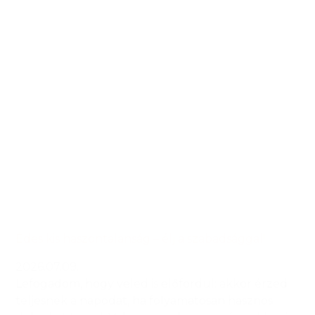
Édes kis haszontalanság – élj a szabadsággal!
2026.07.09.
Lefogadom, hogy veled is előfordul: akkor érzed
teljesnek a napodat, ha folyamatosan hasznos