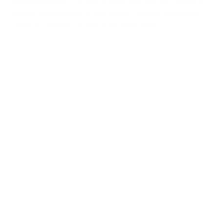
dolgokat teszel. Velem is gyakran van így, akkor is,
ha épp szabadságomat töltöm. Pedig ha mindig
csinálok valamit, akkor soha nem lesz...