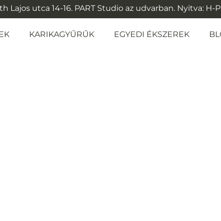
 Lajos utca 14-16. PART Studio az udvarban. Nyitva: H-P: 1
EK
KARIKAGYŰRŰK
EGYEDI ÉKSZEREK
BL