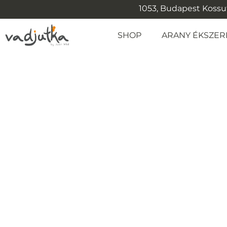
1053, Budapest Kossuth
SHOP
ARANY ÉKSZER