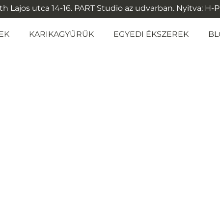
 Lajos utca 14-16. PART Studio az udvarban. Nyitva: H-P: 1
EK
KARIKAGYŰRŰK
EGYEDI ÉKSZEREK
BL