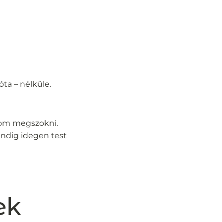
ta – nélküle.
dom megszokni.
indig idegen test
ek