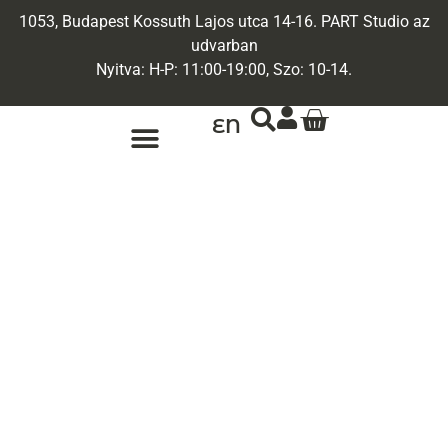
1053, Budapest Kossuth Lajos utca 14-16. PART Studio az
udvarban
Nyitva: H-P: 11:00-19:00, Szo: 10-14.
EN
ARANY ÉKSZEREK
EGYEDI ÉKSZEREK