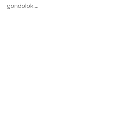
gondolok,...
Heti kedvenc