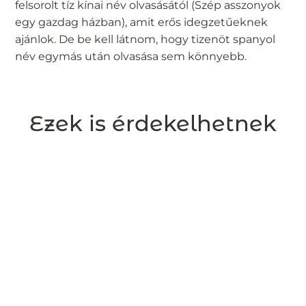
felsorolt tíz kínai név olvasásától (Szép asszonyok
egy gazdag házban), amit erős idegzetűeknek
ajánlok. De be kell látnom, hogy tizenöt spanyol
név egymás után olvasása sem könnyebb.
Ezek is érdekelhetnek