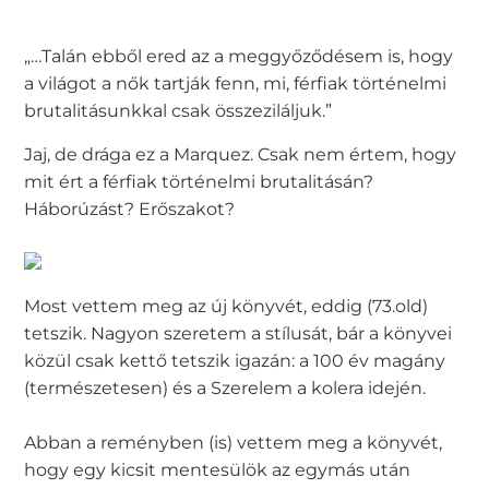
„…Talán ebből ered az a meggyőződésem is, hogy
a világot a nők tartják fenn, mi, férfiak történelmi
brutalitásunkkal csak összeziláljuk.”
Jaj, de drága ez a Marquez. Csak nem értem, hogy
mit ért a férfiak történelmi brutalitásán?
Háborúzást? Erőszakot?
Most vettem meg az új könyvét, eddig (73.old)
tetszik. Nagyon szeretem a stílusát, bár a könyvei
közül csak kettő tetszik igazán: a 100 év magány
(természetesen) és a Szerelem a kolera idején.
Abban a reményben (is) vettem meg a könyvét,
hogy egy kicsit mentesülök az egymás után