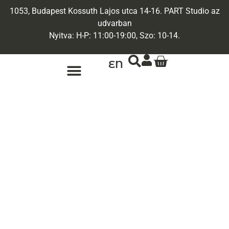
1053, Budapest Kossuth Lajos utca 14-16. PART Studio az
udvarban
Nyitva: H-P: 11:00-19:00, Szo: 10-14.
EN
ARANY ÉKSZEREK
EGYEDI ÉKSZEREK