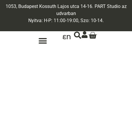
1053, Budapest Kossuth Lajos utca 14-16. PART Studio az
udvarban
Nyitva: H-P: 11:00-19:00, Szo: 10-14.
EN
ARANY ÉKSZEREK
EGYEDI ÉKSZEREK