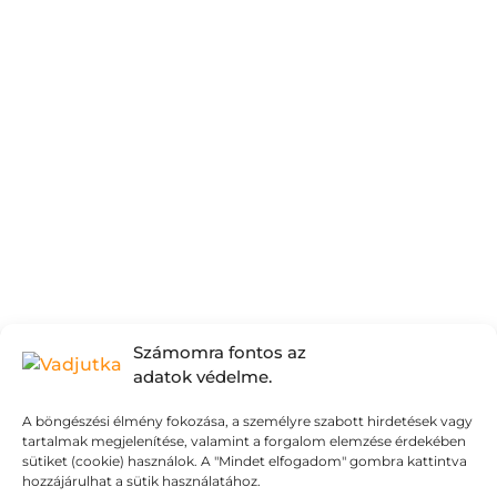
Számomra fontos az
adatok védelme.
Ne kockáztass!
A böngészési élmény fokozása, a személyre szabott hirdetések vagy
2026.05.06.
tartalmak megjelenítése, valamint a forgalom elemzése érdekében
sütiket (cookie) használok. A "Mindet elfogadom" gombra kattintva
hozzájárulhat a sütik használatához.