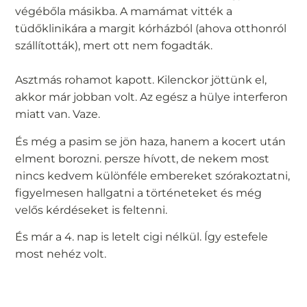
végébőla másikba. A mamámat vitték a
tüdőklinikára a margit kórházból (ahova otthonról
szállították), mert ott nem fogadták.
Asztmás rohamot kapott. Kilenckor jöttünk el,
akkor már jobban volt. Az egész a hülye interferon
miatt van. Vaze.
És még a pasim se jön haza, hanem a kocert után
elment borozni. persze hívott, de nekem most
nincs kedvem különféle embereket szórakoztatni,
figyelmesen hallgatni a történeteket és még
velős kérdéseket is feltenni.
És már a 4. nap is letelt cigi nélkül. Így estefele
most nehéz volt.