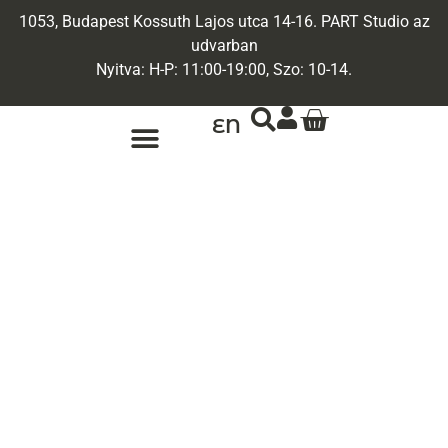
1053, Budapest Kossuth Lajos utca 14-16. PART Studio az
udvarban
Nyitva: H-P: 11:00-19:00, Szo: 10-14.
EN
ARANY ÉKSZEREK
EGYEDI ÉKSZEREK