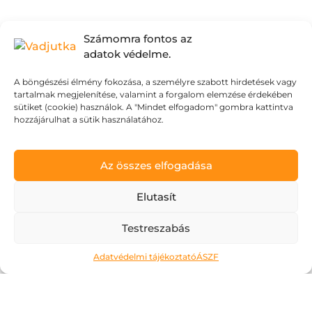
Számomra fontos az
adatok védelme.
A böngészési élmény fokozása, a személyre szabott hirdetések vagy
tartalmak megjelenítése, valamint a forgalom elemzése érdekében
sütiket (cookie) használok. A "Mindet elfogadom" gombra kattintva
hozzájárulhat a sütik használatához.
Az összes elfogadása
Elutasít
Testreszabás
Ne kockáztass!
2026.05.06.
Adatvédelmi tájékoztató
ÁSZF
A május az a hónap, amit a legtöbben alig
várnak. Kivéve talán az érettségiző