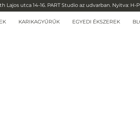
 Lajos utca 14-16. PART Studio az udvarban. Nyitva: H-P: 1
EK
KARIKAGYŰRŰK
EGYEDI ÉKSZEREK
BL