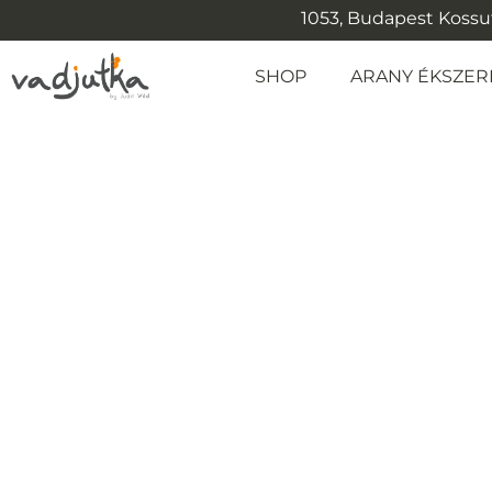
1053, Budapest Kossuth
SHOP
ARANY ÉKSZER