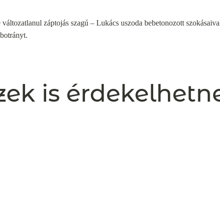
változatlanul záptojás szagú – Lukács uszoda bebetonozott szokásaiva
 botrányt.
zek is érdekelhetn