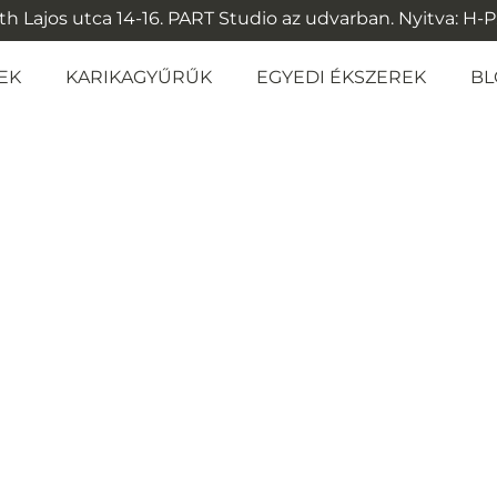
 Lajos utca 14-16. PART Studio az udvarban. Nyitva: H-P: 1
EK
KARIKAGYŰRŰK
EGYEDI ÉKSZEREK
BL