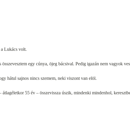
 a Lukács volt.
s összevesztem egy cúnya, öjeg bácsival. Pedig igazán nem vagyok ve
y hátul sajnos nincs szemem, neki viszont van elöl.
 átlagéletkor 55 év – összevissza úszik, mindenki mindenhol, keresztb