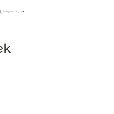
l, átmentünk az
ek