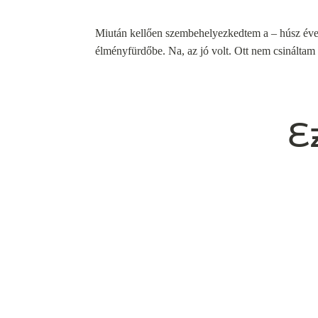
Miután kellően szembehelyezkedtem a – húsz éve 
élményfürdőbe. Na, az jó vol
t. Ott nem csináltam
E