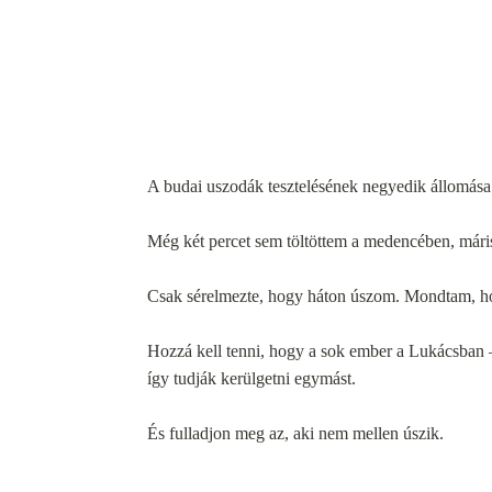
A budai uszodák tesztelésének negyedik állomása
Még két percet sem töltöttem a medencében, mári
Csak sérelmezte, hogy háton úszom. Mondtam, hog
Hozzá kell tenni, hogy a sok ember a Lukácsban –
így tudják kerülgetni egymást.
És fulladjon meg az, aki nem mellen úszik.