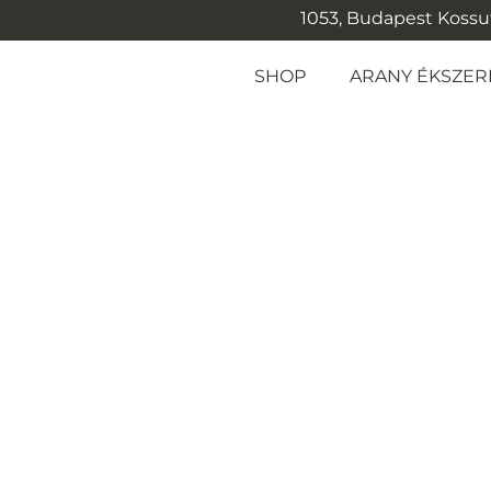
1053, Budapest Kossuth
SHOP
ARANY ÉKSZER