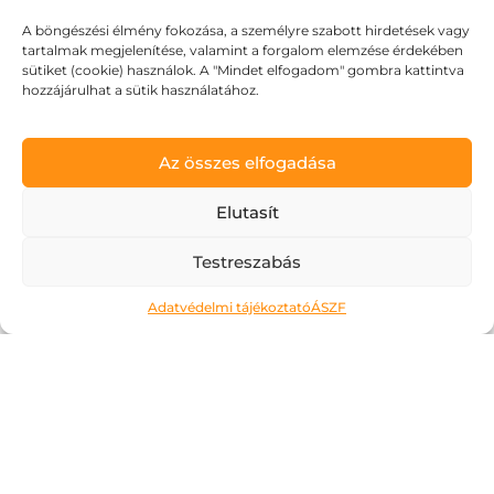
A böngészési élmény fokozása, a személyre szabott hirdetések vagy
tartalmak megjelenítése, valamint a forgalom elemzése érdekében
sütiket (cookie) használok. A "Mindet elfogadom" gombra kattintva
hozzájárulhat a sütik használatához.
Az összes elfogadása
Ne kockáztass!
Elutasít
2026.05.06.
Testreszabás
A május az a hónap, amit a legtöbben alig
Adatvédelmi tájékoztató
ÁSZF
várnak. Kivéve talán az érettségiző
diákokat, számukra most jön a
megmérettetés. Áttanult éjszakák és
nappalok, soha el nem fogyó tételsorok,
számok, évszámok, képletek… Ahogy erre
gondolok,...