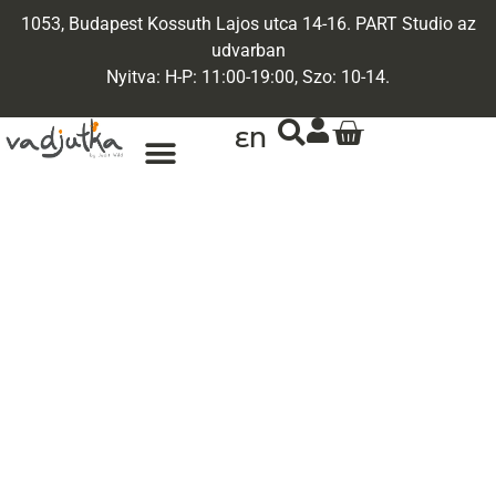
1053, Budapest Kossuth Lajos utca 14-16. PART Studio az
udvarban
Nyitva: H-P: 11:00-19:00, Szo: 10-14.
EN
ARANY ÉKSZEREK
EGYEDI ÉKSZEREK