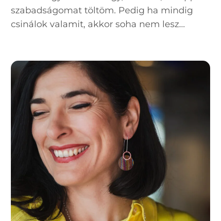
szabadságomat töltöm. Pedig ha mindig
csinálok valamit, akkor soha nem lesz...