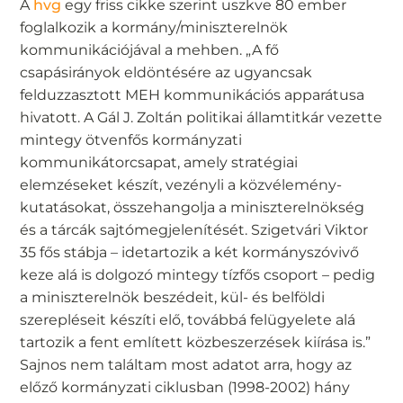
A
hvg
egy friss cikke szerint uszkve 80 ember
foglalkozik a kormány/miniszterelnök
kommunikációjával a mehben. „A fő
csapásirányok eldöntésére az ugyancsak
felduzzasztott MEH kommunikációs apparátusa
hivatott. A Gál J. Zoltán politikai államtitkár vezette
mintegy ötvenfős kormányzati
kommunikátorcsapat, amely stratégiai
elemzéseket készít, vezényli a közvélemény-
kutatásokat, összehangolja a miniszterelnökség
és a tárcák sajtómegjelenítését. Szigetvári Viktor
35 fős stábja – idetartozik a két kormányszóvivő
keze alá is dolgozó mintegy tízfős csoport – pedig
a miniszterelnök beszédeit, kül- és belföldi
szerepléseit készíti elő, továbbá felügyelete alá
tartozik a fent említett közbeszerzések kiírása is.”
Sajnos nem találtam most adatot arra, hogy az
előző kormányzati ciklusban (1998-2002) hány