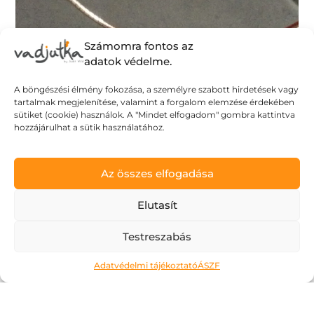
Számomra fontos az
adatok védelme.
A böngészési élmény fokozása, a személyre szabott hirdetések vagy
tartalmak megjelenítése, valamint a forgalom elemzése érdekében
sütiket (cookie) használok. A "Mindet elfogadom" gombra kattintva
hozzájárulhat a sütik használatához.
Az összes elfogadása
Elutasít
Testreszabás
Ne kockáztass!
Adatvédelmi tájékoztató
ÁSZF
2026.05.06.
A május az a hónap, amit a legtöbben alig