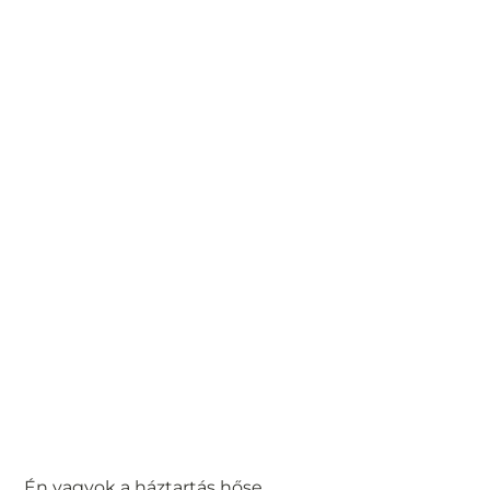
Én vagyok a háztartás hőse.