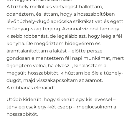
A tűzhely mellől kis vartyogást hallottam,
odanéztem, és láttam, hogy a hosszabbítóban
lévő tűzhely-dugó aprócska szikrákat vet és égett
műanyag-szag terjeng. Azonnal vizionáltam egy
kisebb robbanást, de legalább azt, hogy leég a fél
konyha. De megőriztem hidegvérem és
áramtalanítottam a lakást – előtte persze
gondosan elmentettem fél napi munkámat, mert
őrjöngtem volna, ha elvész -, kihalásztam a
megsült hosszabbítót, kihúztam belőle a tűzhely-
dugót, majd visszakapcsoltam az áramot.
A robbanás elmaradt.
Utóbb kiderült, hogy sikerült egy kis levessel –
tényleg csak egy-két csepp – meglocsolnom a
hosszabbítót.