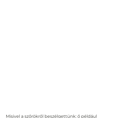
Misivel a szőrökről beszélgettünk: ő például