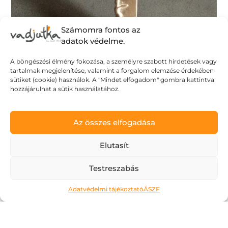
Számomra fontos az
adatok védelme.
A böngészési élmény fokozása, a személyre szabott hirdetések vagy
tartalmak megjelenítése, valamint a forgalom elemzése érdekében
sütiket (cookie) használok. A "Mindet elfogadom" gombra kattintva
hozzájárulhat a sütik használatához.
Ne kockáztass!
Az összes elfogadása
2026.05.06.
Elutasít
A május az a hónap, amit a legtöbben alig
Testreszabás
várnak. Kivéve talán az érettségiző
diákokat, számukra most jön a
Adatvédelmi tájékoztató
ÁSZF
megmérettetés. Áttanult éjszakák és
nappalok, soha el nem fogyó tételsorok,
számok, évszámok, képletek… Ahogy erre