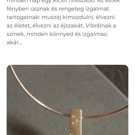
minden nap egy kicsit hosszabb. Az esték
fényben úsznak és rengeteg izgalmat
tartogatnak: muszáj kimozdulni, élvezni
az életet, élvezni az éjszakát. Vibrálnak a
színek, minden könnyed és izgalmas:
akár...