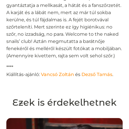
gyantáztatja a mellkasát, a hátát és a fanszőrzetét.
A karját és a lábát nem, mert az már túl sokba
kerülne, és túl fájdalmas is. A fejét borotvával
szőrteleníti. Mert szerinte ez így higiénikus: no
szőr, no izzadság, no para. Welcome to the naked
snails’ club! Aztán megmutatta a barátnője
fenekéről és melléről készült fotókat a mobiljában.
(Amennyire kivettem, rajta sem volt sehol szőr.)
****
Kiállítás-ajánló:
Vancsó Zoltán
és
Dezső Tamás
.
Ezek is érdekelhetnek